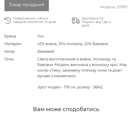
Товар проданий
Модель:
25787
Повернення і обмін
Доставка по
товарів протягом 14 днів
Україні від 1 до 4
днів
Бренд
Oui
Матеріал
45% вовна, 35% поліамід, 20% бавовна
Колір
Бежевий
Опис
Светр виготовлений із вовни, поліаміду та
бавовни. Модель виконана у вільному крої. Має
комір-стійку, занижену плечову лінію та довгі
рукави з манжетами.
Зріст моделі - 178 см, розмір - 36/42.
Вам може сподобатись