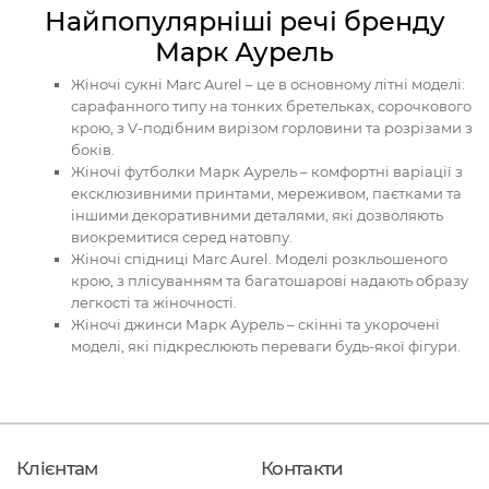
Найпопулярніші речі бренду
Марк Аурель
Жіночі сукні Marc Aurel – це в основному літні моделі:
сарафанного типу на тонких бретельках, сорочкового
крою, з V-подібним вирізом горловини та розрізами з
боків.
Жіночі футболки Марк Аурель – комфортні варіації з
ексклюзивними принтами, мереживом, паєтками та
іншими декоративними деталями, які дозволяють
виокремитися серед натовпу.
Жіночі спідниці Marc Aurel. Моделі розкльошеного
крою, з плісуванням та багатошарові надають образу
легкості та жіночності.
Жіночі джинси Марк Аурель – скінні та укорочені
моделі, які підкреслюють переваги будь-якої фігури.
Клієнтам
Контакти