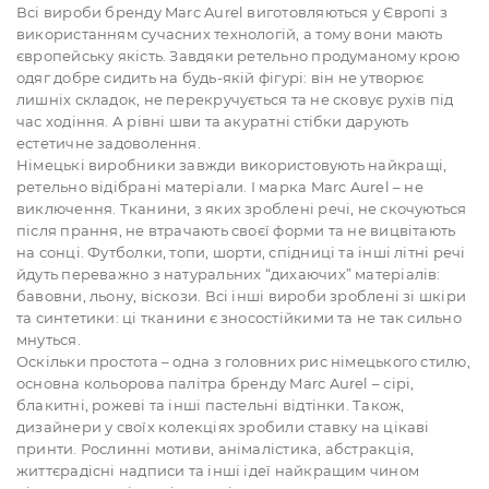
Всі вироби бренду Marc Aurel виготовляються у Європі з
використанням сучасних технологій, а тому вони мають
європейську якість. Завдяки ретельно продуманому крою
одяг добре сидить на будь-якій фігурі: він не утворює
лишніх складок, не перекручується та не сковує рухів під
час ходіння. А рівні шви та акуратні стібки дарують
естетичне задоволення.
Німецькі виробники завжди використовують найкращі,
ретельно відібрані матеріали. І марка Marc Aurel – не
виключення. Тканини, з яких зроблені речі, не скочуються
після прання, не втрачають своєї форми та не вицвітають
на сонці. Футболки, топи, шорти, спідниці та інші літні речі
йдуть переважно з натуральних “дихаючих” матеріалів:
бавовни, льону, віскози. Всі інші вироби зроблені зі шкіри
та синтетики: ці тканини є зносостійкими та не так сильно
мнуться.
Оскільки простота – одна з головних рис німецького стилю,
основна кольорова палітра бренду Marc Aurel – сірі,
блакитні, рожеві та інші пастельні відтінки. Також,
дизайнери у своїх колекціях зробили ставку на цікаві
принти. Рослинні мотиви, анімалістика, абстракція,
життєрадісні надписи та інші ідеї найкращим чином