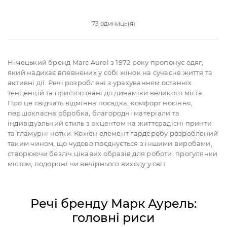
73 одиниць(я)
Німецький бренд Marc Aurel з 1972 року пропонує одяг,
який надихає впевнених у собі жінок на сучасне життя та
активні дії. Речі розроблені з урахуванням останніх
тенденцій та пристосовані до динаміки великого міста.
Про це свідчать відмінна посадка, комфорт носіння,
першокласна обробка, благородні матеріали та
індивідуальний стиль з акцентом на життєрадісні принти
та гламурні нотки. Кожен елемент гардеробу розроблений
таким чином, що чудово поєднується з іншими виробами,
створюючи безліч цікавих образів для роботи, прогулянки
містом, подорожі чи вечірнього виходу у світ.
Речі бренду Марк Аурель:
головні риси