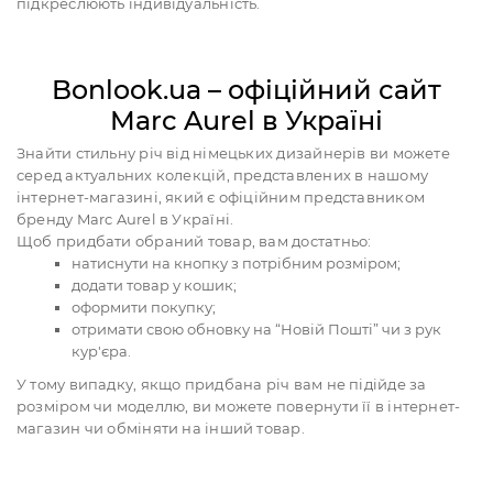
підкреслюють індивідуальність.
Bonlook.ua – офіційний сайт
Marc Aurel в Україні
Знайти стильну річ від німецьких дизайнерів ви можете
серед актуальних колекцій, представлених в нашому
інтернет-магазині, який є офіційним представником
бренду Marc Aurel в Україні.
Щоб придбати обраний товар, вам достатньо:
натиснути на кнопку з потрібним розміром;
додати товар у кошик;
оформити покупку;
отримати свою обновку на “Новій Пошті” чи з рук
кур'єра.
У тому випадку, якщо придбана річ вам не підійде за
розміром чи моделлю, ви можете повернути її в інтернет-
магазин чи обміняти на інший товар.