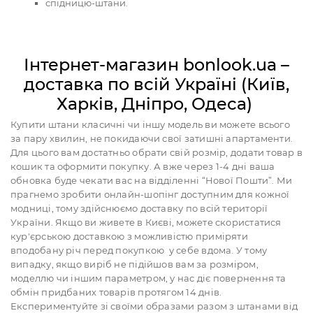
спідницю-штани.
Інтернет-магазин bonlook.ua –
доставка по всій Україні (Київ,
Харків, Дніпро, Одеса)
Купити штани класичні чи іншу модель ви можете всього
за пару хвилин, не покидаючи свої затишні апартаменти.
Для цього вам достатньо обрати свій розмір, додати товар в
кошик та оформити покупку. А вже через 1-4 дні ваша
обновка буде чекати вас на відділенні “Нової Пошти”. Ми
прагнемо зробити онлайн-шопінг доступним для кожної
модниці, тому здійснюємо доставку по всій території
України. Якщо ви живете в Києві, можете скористатися
кур'єрською доставкою з можливістю приміряти
вподобану річ перед покупкою у себе вдома. У тому
випадку, якщо виріб не підійшов вам за розміром,
моделлю чи іншим параметром, у нас діє повернення та
обмін придбаних товарів протягом 14 днів.
Експериментуйте зі своїми образами разом з штанами від