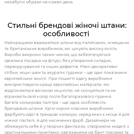
незабутні образи на кожен день.
Стильні брендові жіночі штани:
особливості
Найкращими вважаються штани від італійських, німецьких
та британських виробників, які цінують високу якість.
Вироби викроєні таким чином, що забезпечується
ідеальна посадка на фігурі, без утворення складок,
перекручування та інших дефектів. Рівні декоративні
стібки, міцні шви та акуратні ґудзики – ще одні показники
європейської якості. При пошитті одягу виробники
використовують кращі європейські матеріали, які
відрізняються високою міцністю, не скочуються та не
втрачають свій колір після багаторазового прання.
Багата кольорова палітра – ще одна особливість
брендових штанів. Крім чорної класики виробники
фарбують одяг в трендові кольори, серед яких є місце й для
ніжної пастелі, й для насичених фарб. Дизайнери не
обмежують себе й у творчих фантазіях, створюючи моделі з
оригінальними принтами, зав'язаними на бант поясами та