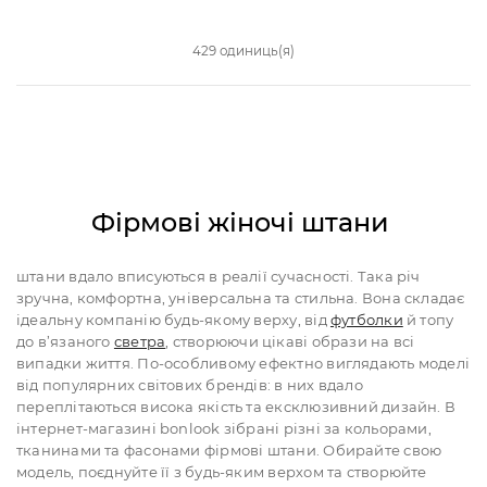
429 одиниць(я)
Фірмові жіночі штани
штани вдало вписуються в реалії сучасності. Така річ
зручна, комфортна, універсальна та стильна. Вона складає
ідеальну компанію будь-якому верху, від
футболки
й топу
до в’язаного
светра
, створюючи цікаві образи на всі
випадки життя. По-особливому ефектно виглядають моделі
від популярних світових брендів: в них вдало
переплітаються висока якість та ексклюзивний дизайн. В
інтернет-магазині bonlook зібрані різні за кольорами,
тканинами та фасонами фірмові штани. Обирайте свою
модель, поєднуйте її з будь-яким верхом та створюйте