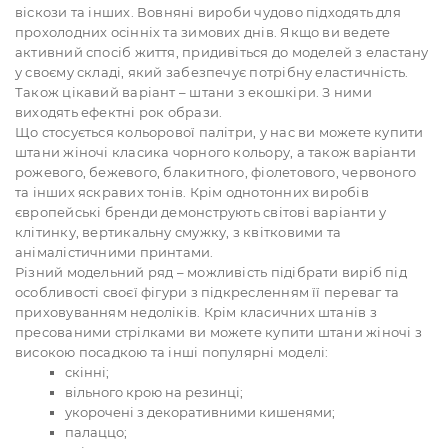
віскози та інших. Вовняні вироби чудово підходять для
прохолодних осінніх та зимових днів. Якщо ви ведете
активний спосіб життя, придивіться до моделей з еластану
у своєму складі, який забезпечує потрібну еластичність.
Також цікавий варіант – штани з екошкіри. З ними
виходять ефектні рок образи.
Що стосується кольорової палітри, у нас ви можете купити
штани жіночі класика чорного кольору, а також варіанти
рожевого, бежевого, блакитного, фіолетового, червоного
та інших яскравих тонів. Крім однотонних виробів
європейські бренди демонструють світові варіанти у
клітинку, вертикальну смужку, з квітковими та
анімалістичними принтами.
Різний модельний ряд – можливість підібрати виріб під
особливості своєї фігури з підкресленням її переваг та
приховуванням недоліків. Крім класичних штанів з
пресованими стрілками ви можете купити штани жіночі з
високою посадкою та інші популярні моделі:
скінні;
вільного крою на резинці;
укорочені з декоративними кишенями;
палаццо;