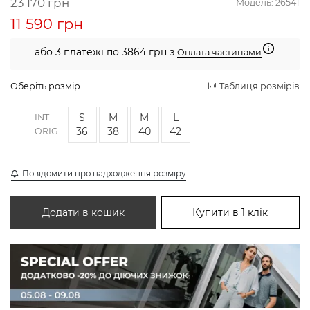
23 170 грн
Модель:
26541
11 590 грн
або 3 платежі по 3864 грн з
Оплата частинами
Оберіть розмір
Таблиця розмірів
S
M
M
L
INT
36
38
40
42
ORIG
Повідомити про надходження розміру
Додати в кошик
Купити в 1 клік