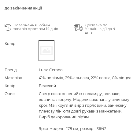
до закінчення акції
Повернення і обмін
Доставка по
товарів протягом 14 днів
Україні від 1 до 4
днів
Колір
Бренд
Luisa Cerano
Матеріал
41% поліамід, 29% альпака, 22% вовна, 8% ліоцел
Колір
Бежевий
Опис
Светр виготовлений із поліаміду, альпаки,
вовни та ліоцелу. Модель виконана у вільному
крої. Має круглий виріз горловини, занижену
плечову лінію та довгі рукави з манжетами.
Виріб декорований пір'ям.
Зріст моделі - 178 см, розмір - 36/42.