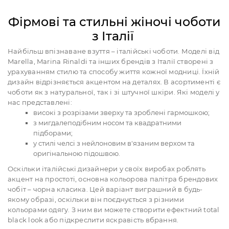
Фірмові та стильні жіночі чоботи
з Італії
Найбільш впізнаване взуття – італійські чоботи. Моделі від
Marella, Marina Rinaldi та інших брендів з Італії створені з
урахуванням стилю та способу життя кожної модниці. Їхній
дизайн відрізняється акцентом на деталях. В асортименті є
чоботи як з натуральної, так і зі штучної шкіри. Які моделі у
нас представлені:
високі з розрізами зверху та зроблені гармошкою;
з мигдалеподібним носом та квадратними
підборами;
у стилі челсі з нейлоновим в'язаним верхом та
оригінальною підошвою.
Оскільки італійські дизайнери у своїх виробах роблять
акцент на простоті, основна кольорова палітра брендових
чобіт – чорна класика. Цей варіант виграшний в будь-
якому образі, оскільки він поєднується з різними
кольорами одягу. З ним ви можете створити ефектний total
black look або підкреслити яскравість вбрання.