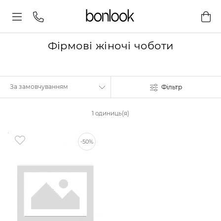
Фірмові жіночі чоботи
Фільтр
1 одиниць(я)
-50%