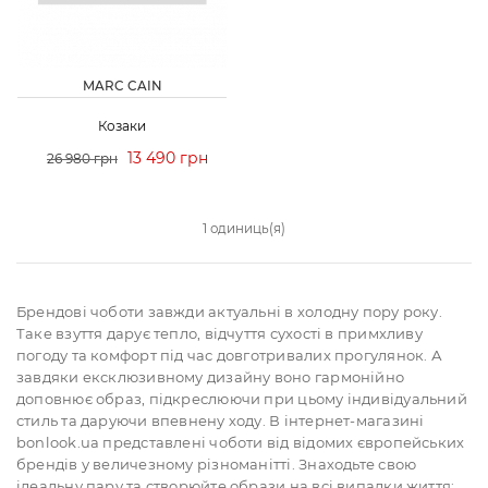
MARC CAIN
Козаки
13 490 грн
26 980 грн
1 одиниць(я)
Брендові чоботи завжди актуальні в холодну пору року.
Таке взуття дарує тепло, відчуття сухості в примхливу
погоду та комфорт під час довготривалих прогулянок. А
завдяки ексклюзивному дизайну воно гармонійно
доповнює образ, підкреслюючи при цьому індивідуальний
стиль та даруючи впевнену ходу. В інтернет-магазині
bonlook.ua представлені чоботи від відомих європейських
брендів у величезному різноманітті. Знаходьте свою
ідеальну пару та створюйте образи на всі випадки життя: