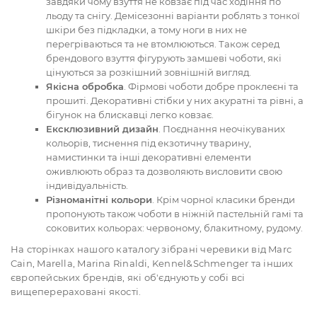
завдяки чому взуття не ковзає під час ходіння по
льоду та снігу. Демісезонні варіанти роблять з тонкої
шкіри без підкладки, а тому ноги в них не
перегріваються та не втомлюються. Також серед
брендового взуття фігурують замшеві чоботи, які
цінуються за розкішний зовнішній вигляд.
Якісна обробка
. Фірмові чоботи добре проклеєні та
прошиті. Декоративні стібки у них акуратні та рівні, а
бігунок на блискавці легко ковзає.
Ексклюзивний дизайн
. Поєднання неочікуваних
кольорів, тиснення під екзотичну тварину,
намистинки та інші декоративні елементи
оживлюють образ та дозволяють висловити свою
індивідуальність.
Різноманітні кольори
. Крім чорної класики бренди
пропонують також чоботи в ніжній пастельній гамі та
соковитих кольорах: червоному, блакитному, рудому.
На сторінках нашого каталогу зібрані черевики від Marc
Cain, Marella, Marina Rinaldi, Kennel&Schmenger та інших
європейських брендів, які об'єднують у собі всі
вищеперераховані якості.