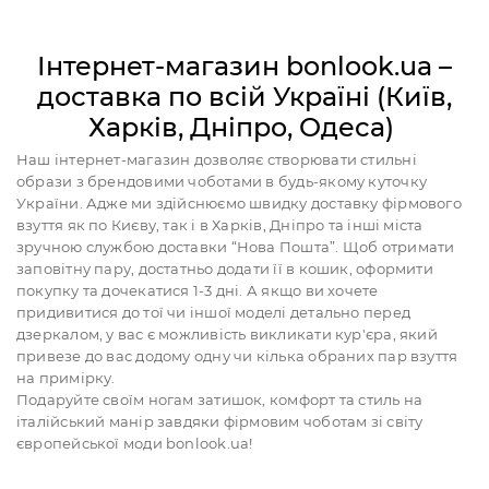
Інтернет-магазин bonlook.ua –
доставка по всій Україні (Київ,
Харків, Дніпро, Одеса)
Наш інтернет-магазин дозволяє створювати стильні
образи з брендовими чоботами в будь-якому куточку
України. Адже ми здійснюємо швидку доставку фірмового
взуття як по Києву, так і в Харків, Дніпро та інші міста
зручною службою доставки “Нова Пошта”. Щоб отримати
заповітну пару, достатньо додати її в кошик, оформити
покупку та дочекатися 1-3 дні. А якщо ви хочете
придивитися до тої чи іншої моделі детально перед
дзеркалом, у вас є можливість викликати кур'єра, який
привезе до вас додому одну чи кілька обраних пар взуття
на примірку.
Подаруйте своїм ногам затишок, комфорт та стиль на
італійський манір завдяки фірмовим чоботам зі світу
європейської моди bonlook.ua!