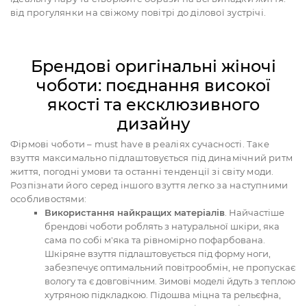
від прогулянки на свіжому повітрі до ділової зустрічі.
Брендові оригінальні жіночі
чоботи: поєднання високої
якості та ексклюзивного
дизайну
Фірмові чоботи – must have в реаліях сучасності. Таке
взуття максимально підлаштовується під динамічний ритм
життя, погодні умови та останні тенденції зі світу моди.
Розпізнати його серед іншого взуття легко за наступними
особливостями:
Використання найкращих матеріалів
. Найчастіше
брендові чоботи роблять з натуральної шкіри, яка
сама по собі м'яка та рівномірно пофарбована.
Шкіряне взуття підлаштовується під форму ноги,
забезпечує оптимальний повітрообмін, не пропускає
вологу та є довговічним. Зимові моделі йдуть з теплою
хутряною підкладкою. Підошва міцна та рельєфна,