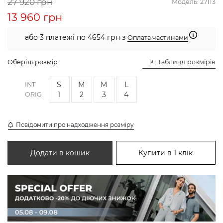
27 920 грн
Модель:
27113
13 960 грн
або 3 платежі по 4654 грн з
Оплата частинами
Оберіть розмір
Таблиця розмірів
S
M
M
L
INT
1
2
3
4
ORIG
Повідомити про надходження розміру
Додати в кошик
Купити в 1 клік