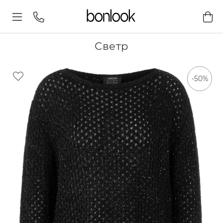
Светр
-50%