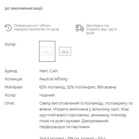
до закінчення акції
Повернення і обмін
Доставка по
товарів протягом 14 днів
Україні від 1 до 4
днів
Колір
Бренд
Marc Cain
Колекція
Neutral Affinity
Матеріал
62% поліамід, 22% поліакрил, 16% вовна
Колір
Чорний
Опис
Светр виготовлений із поліаміду, поліакрилу та
вовни. Модель виконана у вільному крої. Має
круглий виріз горловини, занижену плечову
лінію та довгі рукави. Декорований
перфорацією та паєтками.
Зріст моделі - 179 см, розмір - 3/44.