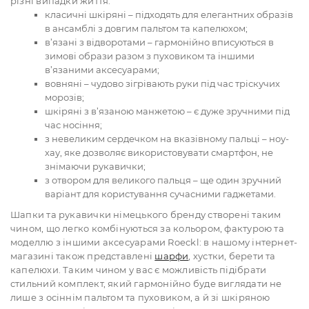
різні випадки життя:
класичні шкіряні – підходять для елегантних образів
в ансамблі з довгим пальтом та капелюхом;
в’язані з відворотами – гармонійно вписуються в
зимові образи разом з пуховиком та іншими
в’язаними аксесуарами;
вовняні – чудово зігрівають руки під час тріскучих
морозів;
шкіряні з в’язаною манжетою – є дуже зручними під
час носіння;
з невеликим сердечком на вказівному пальці – ноу-
хау, яке дозволяє використовувати смартфон, не
знімаючи рукавички;
з отвором для великого пальця – ще один зручний
варіант для користування сучасними гаджетами.
Шапки та рукавички німецького бренду створені таким
чином, що легко комбінуються за кольором, фактурою та
моделлю з іншими аксесуарами Roeckl: в нашому інтернет-
магазині також представлені
шарфи
, хустки, берети та
капелюхи. Таким чином у вас є можливість підібрати
стильний комплект, який гармонійно буде виглядати не
лише з осіннім пальтом та пуховиком, а й зі шкіряною