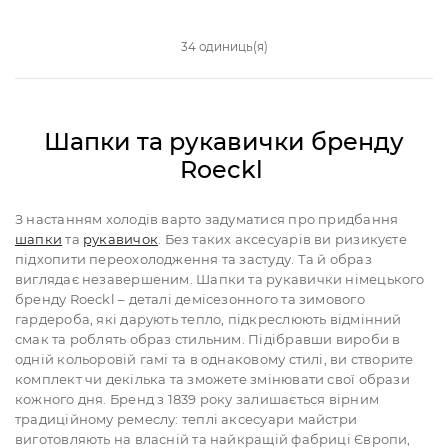
34 одиниць(я)
Шапки та рукавички бренду
Roeckl
З настанням холодів варто задуматися про придбання
шапки
та
рукавичок
. Без таких аксесуарів ви ризикуєте
підхопити переохолодження та застуду. Та й образ
виглядає незавершеним. Шапки та рукавички німецького
бренду Roeckl – деталі демісезонного та зимового
гардероба, які дарують тепло, підкреслюють відмінний
смак та роблять образ стильним. Підібравши вироби в
одній кольоровій гамі та в однаковому стилі, ви створите
комплект чи декілька та зможете змінювати свої образи
кожного дня. Бренд з 1839 року залишається вірним
традиційному ремеслу: теплі аксесуари майстри
виготовляють на власній та найкращій фабриці Європи,