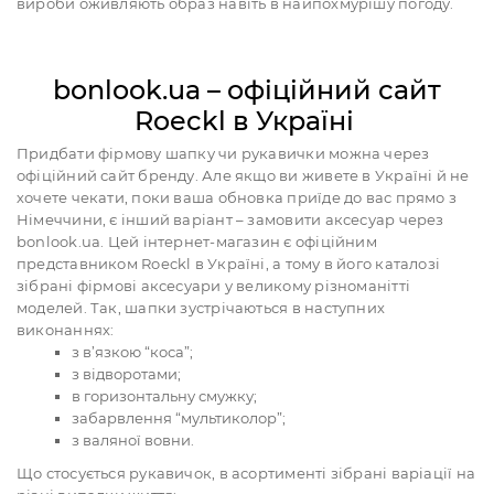
вироби оживляють образ навіть в найпохмурішу погоду.
bonlook.ua – офіційний сайт
Roeckl в Україні
Придбати фірмову шапку чи рукавички можна через
офіційний сайт бренду. Але якщо ви живете в Україні й не
хочете чекати, поки ваша обновка приїде до вас прямо з
Німеччини, є інший варіант – замовити аксесуар через
bonlook.ua. Цей інтернет-магазин є офіційним
представником Roeckl в Україні, а тому в його каталозі
зібрані фірмові аксесуари у великому різноманітті
моделей. Так, шапки зустрічаються в наступних
виконаннях:
з в’язкою “коса”;
з відворотами;
в горизонтальну смужку;
забарвлення “мультиколор”;
з валяної вовни.
Що стосується рукавичок, в асортименті зібрані варіації на