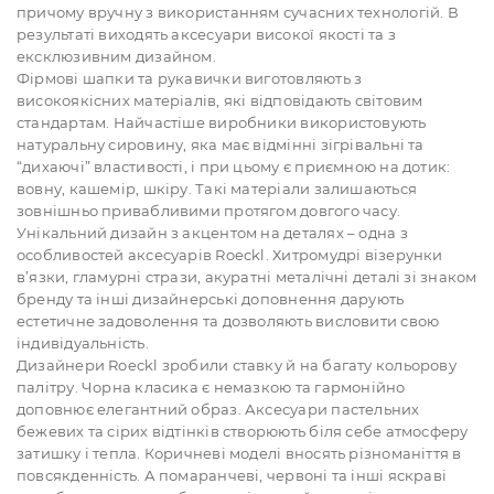
причому вручну з використанням сучасних технологій. В
результаті виходять аксесуари високої якості та з
ексклюзивним дизайном.
Фірмові шапки та рукавички виготовляють з
високоякісних матеріалів, які відповідають світовим
стандартам. Найчастіше виробники використовують
натуральну сировину, яка має відмінні зігрівальні та
“дихаючі” властивості, і при цьому є приємною на дотик:
вовну, кашемір, шкіру. Такі матеріали залишаються
зовнішньо привабливими протягом довгого часу.
Унікальний дизайн з акцентом на деталях – одна з
особливостей аксесуарів Roeckl. Хитромудрі візерунки
в’язки, гламурні стрази, акуратні металічні деталі зі знаком
бренду та інші дизайнерські доповнення дарують
естетичне задоволення та дозволяють висловити свою
індивідуальність.
Дизайнери Roeckl зробили ставку й на багату кольорову
палітру. Чорна класика є немазкою та гармонійно
доповнює елегантний образ. Аксесуари пастельних
бежевих та сірих відтінків створюють біля себе атмосферу
затишку і тепла. Коричневі моделі вносять різноманіття в
повсякденність. А помаранчеві, червоні та інші яскраві