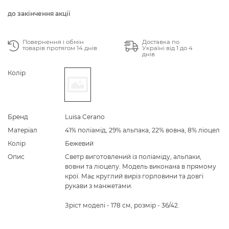
до закінчення акції
Повернення і обмін
Доставка по
товарів протягом 14 днів
Україні від 1 до 4
днів
Колір
Бренд
Luisa Cerano
Матеріал
41% поліамід, 29% альпака, 22% вовна, 8% ліоцел
Колір
Бежевий
Опис
Светр виготовлений із поліаміду, альпаки,
вовни та ліоцелу. Модель виконана в прямому
крої. Має круглий виріз горловини та довгі
рукави з манжетами.
Зріст моделі - 178 см, розмір - 36/42.