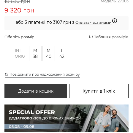
18 630 грн
Модель:
27003
9 320 грн
або 3 платежі по 3107 грн з
Оплата частинами
Оберіть розмір
Таблиця розмірів
M
M
L
INT
38
40
42
ORIG
Повідомити про надходження розміру
Додати в кошик
Купити в 1 клік