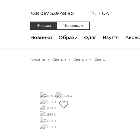
+38 067 539 48 80
RU
UA
/
Жінкам
Чоловікам
Новинки
Образи
Одяг
Взуття
Аксе
Головна
Светри
Светри
Светр