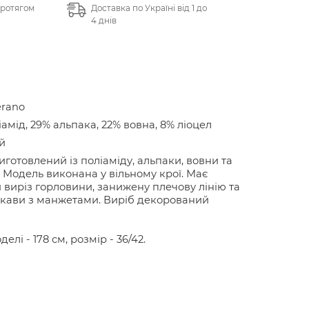
протягом
Доставка по Україні від 1 до
4 днів
erano
іамід, 29% альпака, 22% вовна, 8% ліоцел
й
иготовлений із поліаміду, альпаки, вовни та
. Модель виконана у вільному крої. Має
 виріз горловини, занижену плечову лінію та
укави з манжетами. Виріб декорований
делі - 178 см, розмір - 36/42.