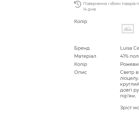
Повернення і обмін товарів 
14 днів
Колір
Бренд
Luisa C
Матеріал
41% пол
Колір
Рожеви
Опис
Светр в
ліоцелу
круглий
довгі р
пір'ям.
Зріст мо