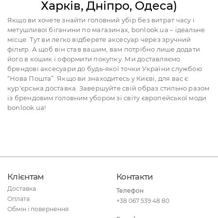
Харків, Дніпро, Одеса)
Якщо ви хочете знайти головний убір без витрат часу і
метушливої біганини по магазинах, bonlook.ua – ідеальне
місце. Тут ви легко відберете аксесуар через зручний
фільтр. А щоб він став вашим, вам потрібно лише додати
його в кошик і оформити покупку. Ми доставляємо
брендові аксесуари до будь-якої точки України службою
“Нова Пошта”. Якщо ви знаходитесь у Києві, для вас є
кур'єрська доставка. Завершуйте свій образ стильно разом
із брендовим головним убором зі світу європейської моди
bonlook.ua!
Клієнтам
Контакти
Доставка
Телефон
Оплата
+38 067 539 48 80
Обмін і повернення