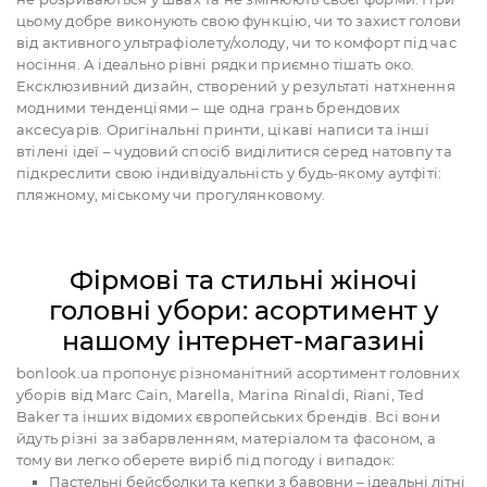
цьому добре виконують свою функцію, чи то захист голови
від активного ультрафіолету/холоду, чи то комфорт під час
носіння. А ідеально рівні рядки приємно тішать око.
Ексклюзивний дизайн, створений у результаті натхнення
модними тенденціями – ще одна грань брендових
аксесуарів. Оригінальні принти, цікаві написи та інші
втілені ідеї – чудовий спосіб виділитися серед натовпу та
підкреслити свою індивідуальність у будь-якому аутфіті:
пляжному, міському чи прогулянковому.
Фірмові та стильні жіночі
головні убори: асортимент у
нашому інтернет-магазині
bonlook.ua пропонує різноманітний асортимент головних
уборів від Marc Cain, Marella, Marina Rinaldi, Riani, Ted
Baker та інших відомих європейських брендів. Всі вони
йдуть різні за забарвленням, матеріалом та фасоном, а
тому ви легко оберете виріб під погоду і випадок:
Пастельні бейсболки та кепки з бавовни – ідеальні літні