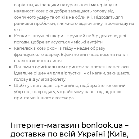
варіанти, які завдяки натуральності матеріалу та
наявності козирка добре захищають голову від
сонячного удару та опіків на обличчі. Підходять для
ранкової пробіжки, пляжного відпочинку, променаду на
яхті.
Кепки зі штучної шкіри – зручний вибір для холодної
погоди. Добре вписуються у міські аутфіти.
Капелюх з козирком із твіду – надає образу
французького шарму. Ефектно виглядає восени на тлі
опалого жовтого листя.
Панами з оригінальним принтом та плетені капелюхи –
ідеальне рішення для відпустки. Як і кепки, захищають
голову від ультрафіолету.
Щоб лук виглядав гармонійно, підбирайте головний
убір під колір одягу, у крайньому разі – під відтінок
принта чи іншого аксесуара.
Інтернет-магазин bonlook.ua –
доставка по всій Україні (Київ,