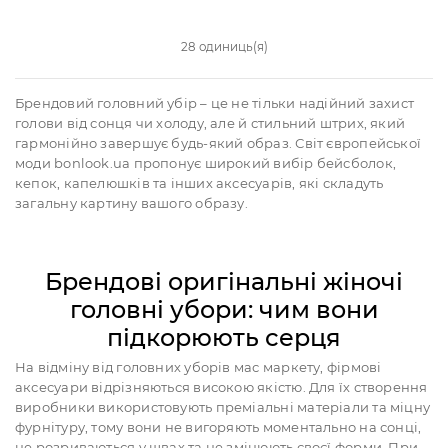
28 одиниць(я)
Брендовий головний убір – це не тільки надійний захист
голови від сонця чи холоду, але й стильний штрих, який
гармонійно завершує будь-який образ. Світ європейської
моди bonlook.ua пропонує широкий вибір бейсболок,
кепок, капелюшків та інших аксесуарів, які складуть
загальну картину вашого образу.
Брендові оригінальні жіночі
головні убори: чим вони
підкорюють серця
На відміну від головних уборів мас маркету, фірмові
аксесуари відрізняються високою якістю. Для їх створення
виробники використовують преміальні матеріали та міцну
фурнітуру, тому вони не вигоряють моментально на сонці,
не розриваються у швах та не змінюють своєї форми. При