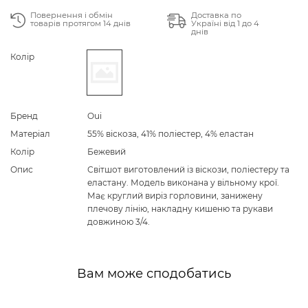
Повернення і обмін
Доставка по
товарів протягом 14 днів
Україні від 1 до 4
днів
Колір
Бренд
Oui
Матеріал
55% віскоза, 41% поліестер, 4% еластан
Колір
Бежевий
Опис
Світшот виготовлений із віскози, поліестеру та
еластану. Модель виконана у вільному крої.
Має круглий виріз горловини, занижену
плечову лінію, накладну кишеню та рукави
довжиною 3/4.
Вам може сподобатись