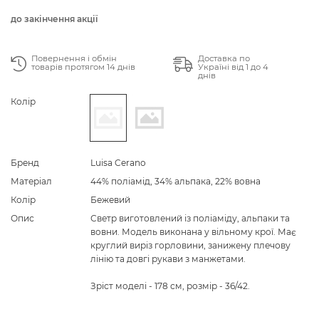
до закінчення акції
Повернення і обмін
Доставка по
товарів протягом 14 днів
Україні від 1 до 4
днів
Колір
Бренд
Luisa Cerano
Матеріал
44% поліамід, 34% альпака, 22% вовна
Колір
Бежевий
Опис
Светр виготовлений із поліаміду, альпаки та
вовни. Модель виконана у вільному крої. Має
круглий виріз горловини, занижену плечову
лінію та довгі рукави з манжетами.
Зріст моделі - 178 см, розмір - 36/42.