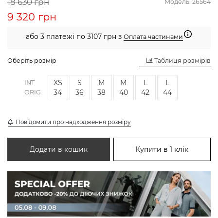
18 630 грн
Модель:
26564
9 320 грн
або 3 платежі по 3107 грн з
Оплата частинами
Оберіть розмір
Таблиця розмірів
XS
S
M
M
L
L
INT
34
36
38
40
42
44
ORIG
Повідомити про надходження розміру
Додати в кошик
Купити в 1 клік