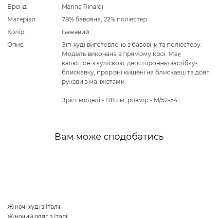
Бренд
Marina Rinaldi
Матеріал
78% бавовна, 22% поліестер
Колір
Бежевий
Опис
Зіп-худі виготовлено з бавовни та поліестеру.
Модель виконана в прямому крої. Має
капюшон з куліскою, двосторонню застібку-
блискавку, прорізні кишені на блискавці та довгі
рукави з манжетами.
Зріст моделі - 178 см, розмір - M/52-54.
Вам може сподобатись
Жіночі худі з Італії
,
Жіночий одяг з Італії