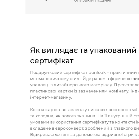
Як виглядає та упаковани
сертифікат
Подарунковий сертифікат bonlook – практичний 
мінімалістичному стилі. Йде разом з фірмовою ли
упаковці з дизайнерського матеріалу. Представле
пластикової картки із зазначенням номіналу, інд
інтернет-магазину.
Кожна картка вставлена у висічки двосторонньої 
та холодна, як волога тканина. На її внутрішній с
умовами використання сертифікату та контакти і
вкладене в євроконверт, зроблений з гладкого д
Відкривається він за допомогою відривної стрічки