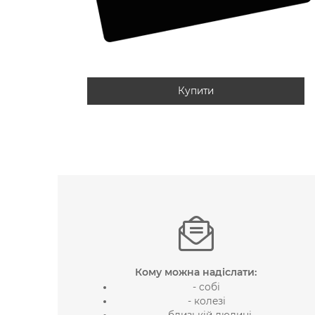
Купити
Кому можна надіслати:
- собі
- колезі
- близькій людині