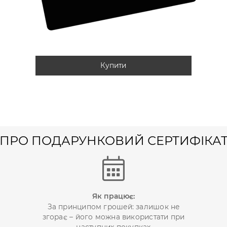
Купити
ПРО ПОДАРУНКОВИЙ СЕРТИФІКА
Як працює:
За принципом грошей: залишок не
згорає – його можна використати при
наступних покупках