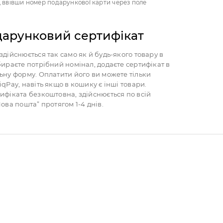
, ввівши номер подарункової карти через поле
дарунковий сертифікат
дійснюється так само як й будь-якого товару в
ираєте потрібний номінал, додаєте сертифікат в
ьну форму. Оплатити його ви можете тільки
qPay, навіть якщо в кошику є інші товари.
ифіката безкоштовна, здійснюється по всій
ова пошта” протягом 1-4 днів.