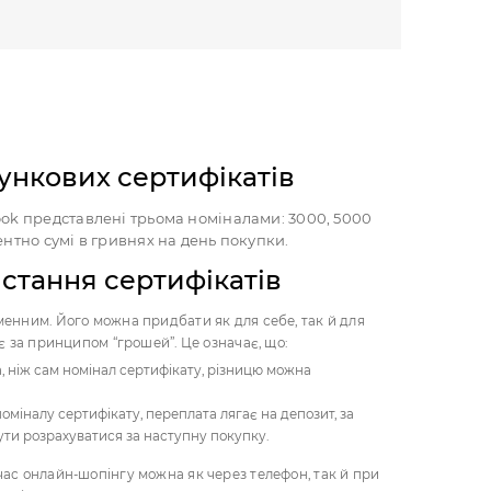
ункових сертифікатів
ook представлені трьома номіналами: 3000, 5000
ентно сумі в гривнях на день покупки.
стання сертифікатів
менним. Його можна придбати як для себе, так й для
ює за принципом “грошей”. Це означає, що:
, ніж сам номінал сертифікату, різницю можна
міналу сертифікату, переплата лягає на депозит, за
ти розрахуватися за наступну покупку.
час онлайн-шопінгу можна як через телефон, так й при