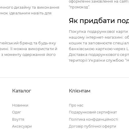
оформленні замовлення на сайті
тичного дизайну та виконання
“промокод”.
унок ідеальним навіть для
Як придбати по
Покупка подарункової карти з
нашому інтернет-магазині: об
пейський бренд та будь-яку
кошик та заповнюєте спеціал
ині. Її можна використати й
банківською карткою через Li
ік з моменту одержання його
Доставка подарункового серт
території України службою “Н
Каталог
Клієнтам
Новинки
Про нас
Одяг
Подарунковий сертифікат
Взуття
Політика конфіденційності
Аксесуари
Договір публічної оферти