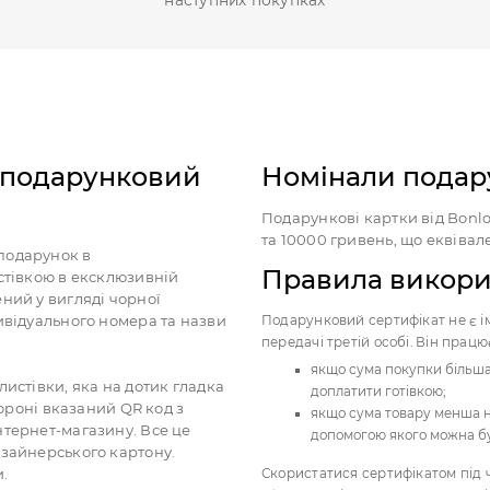
й подарунковий
Номінали подар
Подарункові картки від Bonl
та 10000 гривень, що еквівал
подарунок в
Правила викори
стівкою в ексклюзивній
ний у вигляді чорної
ивідуального номера та назви
Подарунковий сертифікат не є і
передачі третій особі. Він прац
якщо сума покупки більша
листівки, яка на дотик гладка
доплатити готівкою;
тороні вказаний QR код з
якщо сума товару менша но
нтернет-магазину. Все це
допомогою якого можна бу
изайнерського картону.
.
Скористатися сертифікатом під 