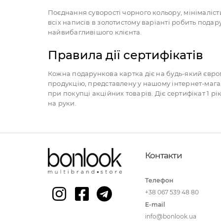
Поєднання суворості чорного кольору, мінімаліс
всіх написів в золотистому варіанті робить подар
найвибагливішого клієнта.
Правила дії сертифікатів
Кожна подарункова картка діє на будь-який євро
продукцію, представлену у нашому інтернет-магаз
при покупці акційних товарів. Діє сертифікат 1 р
на руки.
Контакти
Телефон
+38 067 539 48 80
E-mail
info@bonlook.ua