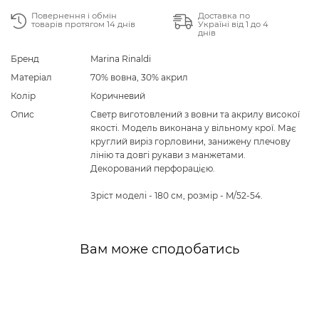
Повернення і обмін
Доставка по
товарів протягом 14 днів
Україні від 1 до 4
днів
Бренд
Marina Rinaldi
Матеріал
70% вовна, 30% акрил
Колір
Коричневий
Опис
Светр виготовлений з вовни та акрилу високої
якості. Модель виконана у вільному крої. Має
круглий виріз горловини, занижену плечову
лінію та довгі рукави з манжетами.
Декорований перфорацією.
Зріст моделі - 180 см, розмір - M/52-54.
Вам може сподобатись