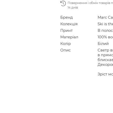
Повернення і обмін товарів 
14 днів
Бренд
Marc Ca
Колекція
Ski is th
Принт
В полос
Матеріал
100% во
Колір
Білий
Опис
Светр в
в прямо
блискав
Декоров
Зріст мо