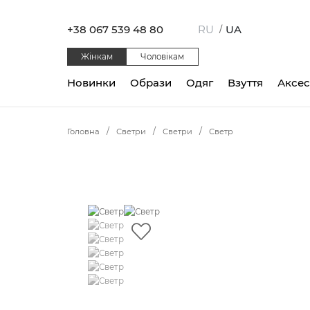
+38 067 539 48 80
RU
UA
/
Жінкам
Чоловікам
Новинки
Образи
Одяг
Взуття
Аксе
Головна
Светри
Светри
Светр