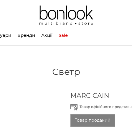
суари
Бренди
Акції
Sale
Светр
MARC CAIN
Товар офіційного представни
Товар проданий