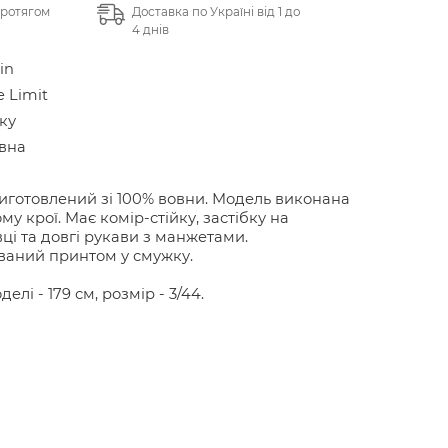
протягом
Доставка по Україні від 1 до
4 днів
in
e Limit
ку
вна
иготовлений зі 100% вовни. Модель виконана
му крої. Має комір-стійку, застібку на
ці та довгі рукави з манжетами.
аний принтом у смужку.
делі - 179 см, розмір - 3/44.