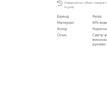
Повернення і обмін товарів 
14 днів
Бренд
Reiss
Матеріал
91% вов
Колір
Коричн
Опис
Светр в
виконан
рукави 