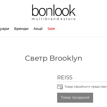
суари
Бренди
Акції
Sale
Светр Brooklyn
REISS
Товар офіційного представни
Товар проданий