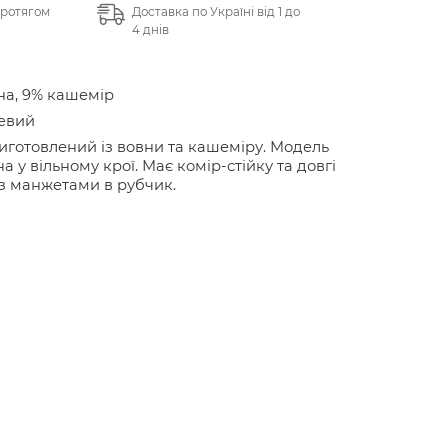
протягом
Доставка по Україні від 1 до
4 днів
на, 9% кашемір
евий
иготовлений із вовни та кашеміру. Модель
а у вільному крої. Має комір-стійку та довгі
з манжетами в рубчик.