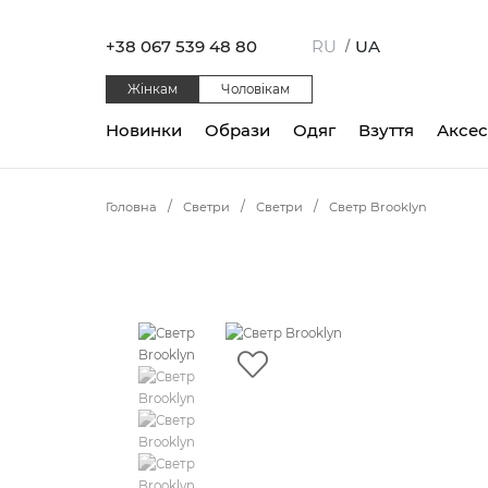
+38 067 539 48 80
RU
UA
/
Жінкам
Чоловікам
Новинки
Образи
Одяг
Взуття
Аксе
Головна
Светри
Светри
Светр Brooklyn