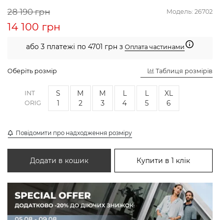
28 190 грн
Модель:
26702
14 100 грн
або 3 платежі по 4701 грн з
Оплата частинами
Оберіть розмір
Таблиця розмірів
S
M
M
L
L
XL
INT
1
2
3
4
5
6
ORIG
Повідомити про надходження розміру
Додати в кошик
Купити в 1 клік