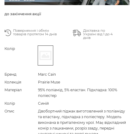
до закінчення акції
Повернення і обмін
Доставка по
товарів протягом 14 днів
Україні від 1 до 4
днів
Колір
Бренд
Marc Cain
Колекція
Prairie Muse
Матеріал
95% поліамід, 5% еластан. Підкладка: 100%
поліестер
Колір
Синій
Опис
Двобортний піджак виготовлений з поліаміду
та еластану, підкладка з поліестеру. Модель
виконана в приталеному крої. Має відкладний
комір з лацканами, розріз ззаду, передні
накладні кишені та довгі рукави.