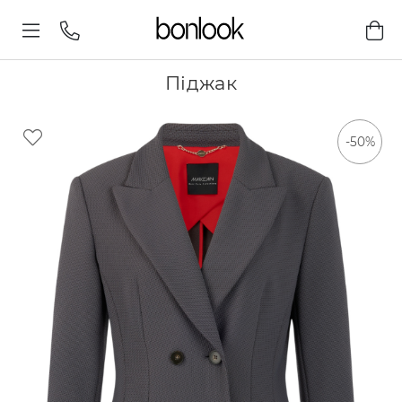
Піджак
-50%