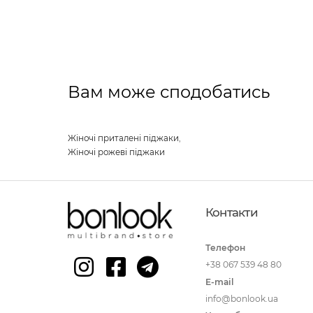
Вам може сподобатись
Жіночі приталені піджаки
,
Жіночі рожеві піджаки
Контакти
Телефон
+38 067 539 48 80
E-mail
info@bonlook.ua