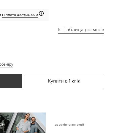
з
Оплата частинами
Таблиця розмірів
розміру
Купити в 1 клік
до закінчення акції