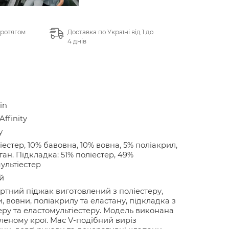
протягом
Доставка по Україні від 1 до
4 днів
in
Affinity
у
іестер, 10% бавовна, 10% вовна, 5% поліакрил,
тан. Підкладка: 51% поліестер, 49%
ультіестер
й
тний піджак виготовлений з поліестеру,
, вовни, поліакрилу та еластану, підкладка з
еру та еластомультіестеру. Модель виконана
леному крої. Має V-подібний виріз