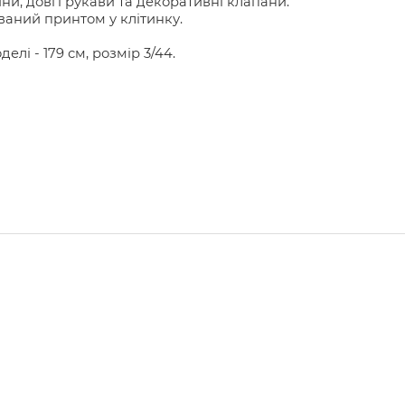
ни, довгі рукави та декоративні клапани.
аний принтом у клітинку.
делі - 179 см, розмір 3/44.