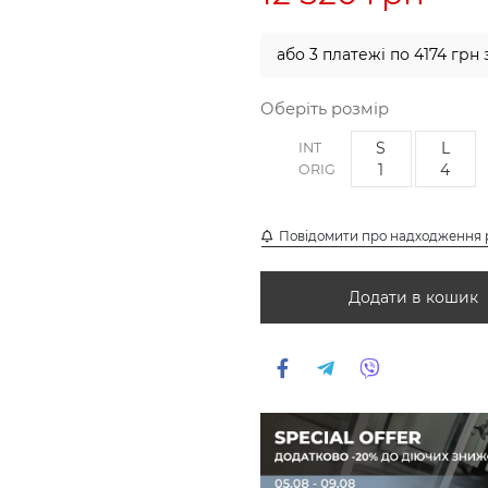
або 3 платежі по 4174 грн 
Оберіть розмір
S
L
INT
1
4
ORIG
Повідомити про надходження 
Додати в кошик