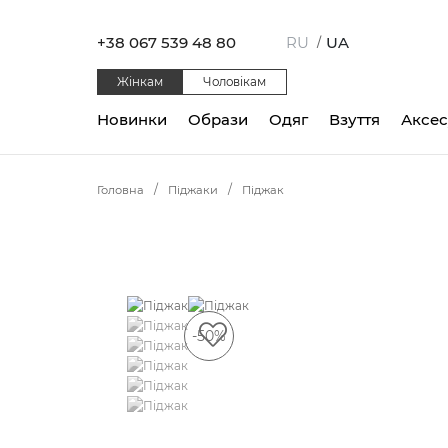
+38 067 539 48 80
RU
UA
/
Жінкам
Чоловікам
Новинки
Образи
Одяг
Взуття
Аксе
Головна
Піджаки
Піджак
-50%