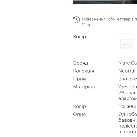
Повернення і обмін товарів 
14 днів
Колір
Бренд
Marc Ca
Колекція
Neutral 
Принт
В клетк
Матеріал
73% пол
2% елас
еластом
Колір
Рожеви
Опис
Однобор
бавовни
поліест
в прита