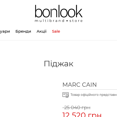
суари
Бренди
Акції
Sale
Піджак
MARC CAIN
Товар офіційного представни
25 040 грн
12 520 грн