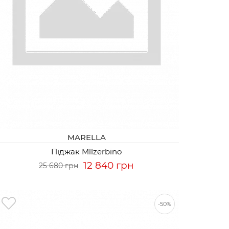
MARELLA
Піджак Mllzerbino
12 840 грн
25 680 грн
-50%