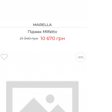
MARELLA
Піджак Mllfatto
10 670 грн
21 340 грн
-50%