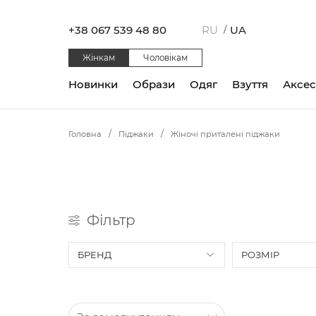
+38 067 539 48 80
RU
UA
/
Жінкам
Чоловікам
Новинки
Образи
Одяг
Взуття
Аксе
Головна
Піджаки
Жіночі приталені піджаки
Фільтр
БРЕНД
РОЗМІР