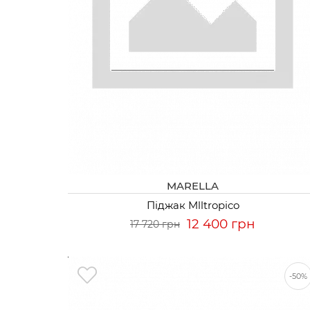
MARELLA
Піджак Mlltropico
12 400 грн
17 720 грн
-50%