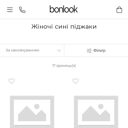
Жіночі сині піджаки
Фільтр
17 одиниць(я)