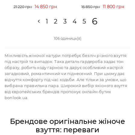
14 850 грн
11 800 грн
21 220 грн
16 850 грн
6
1
2
3
4
5
106 одиниць(я)
Мінливість жіночої натури потребує безліч різного взуття
під настрій та випадок. Така деталь гардероба задає тон
образу, робить ходу гарною та дарує особливий настрій:
загадковий, романтичний чи піднесений. При цьому дає
відчуття комфорту під час ходьби. Але тільки за умови, що
вибрана правильна пара. Широкий вибір якісного взуття
від європейських брендів пропонує онлайн-бутик
bonlook.ua.
Брендове оригінальне жіноче
взуття: переваги