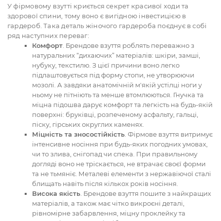
У фірмовому взутті криється секрет красивої ходи та
здорової спини, тому воно є вигідною інвестицією в
гардероб. Така деталь жіночого гардероба поєднує в собі
ряд наступних переваг:
Комфорт
. Брендове взуття роблять переважно з
натуральних “дихаючих” матеріалів: шкіри, замші,
нубуку, текстилю. З цієї причини воно легко
підлаштовується під форму стопи, не утворюючи
мозолі. А завдяки анатомічній м'якій устілці ноги у
ньому не пітніють та менше втомлюються. Гнучка та
міцна підошва дарує комфорт та легкість на будь-якій
поверхні: бруківці, розпеченому асфальту, гальці,
піску, гірських округлих каменях.
Міцність та зносостійкість
. Фірмове взуття витримує
інтенсивне носіння при будь-яких погодних умовах,
чи то злива, снігопад чи спека. При правильному
догляді воно не тріскається, не втрачає своєї форми
та не тьмяніє. Металеві елементи з нержавіючої сталі
блищать навіть після кількох років носіння.
Висока якість
. Брендове взуття пошите з найкращих
матеріалів, а також має чітко викроєні деталі,
рівномірне забарвлення, міцну проклейку та