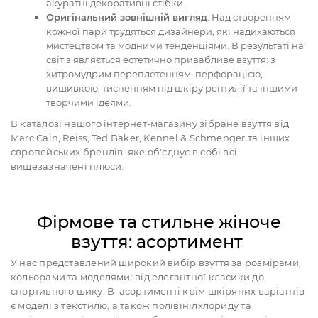
акуратні декоративні стібки.
Оригінальний зовнішній вигляд
. Над створенням
кожної пари трудяться дизайнери, які надихаються
мистецтвом та модними тенденціями. В результаті на
світ з'являється естетично привабливе взуття: з
хитромудрим переплетенням, перфорацією,
вишивкою, тисненням під шкіру рептилії та іншими
творчими ідеями.
В каталозі нашого інтернет-магазину зібране взуття від
Marc Cain, Reiss, Ted Baker, Kennel & Schmenger та інших
європейських брендів, яке об'єднує в собі всі
вищезазначені плюси.
Фірмове та стильне жіноче
взуття: асортимент
У нас представлений широкий вибір взуття за розмірами,
кольорами та моделями: від елегантної класики до
спортивного шику. В асортименті крім шкіряних варіантів
є моделі з текстилю, а також полівінілхлориду та