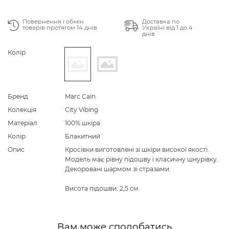
Повернення і обмін
Доставка по
товарів протягом 14 днів
Україні від 1 до 4
днів
Колір
Бренд
Marc Cain
Колекція
City Vibing
Матеріал
100% шкіра
Колір
Блакитний
Опис
Кросівки виготовлені зі шкіри високої якості.
Модель має рівну підошву і класичну шнурівку.
Декоровані шармом зі стразами.
Висота підошви: 2,5 см.
Вам може сподобатись