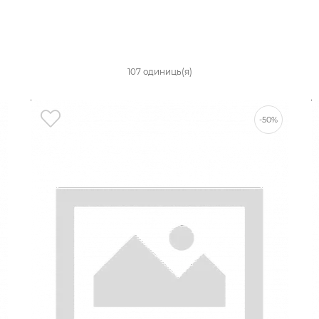
107 одиниць(я)
-50%