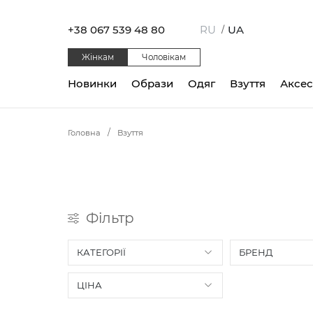
+38 067 539 48 80
RU
UA
/
Жінкам
Чоловікам
Новинки
Образи
Одяг
Взуття
Аксе
Головна
Взуття
Фільтр
КАТЕГОРІЇ
БРЕНД
ЦІНА