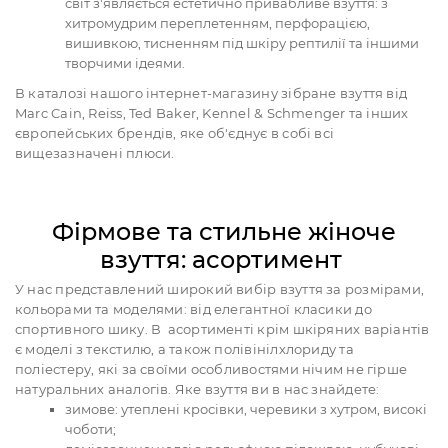
світ з'являється естетично привабливе взуття: з
хитромудрим переплетенням, перфорацією,
вишивкою, тисненням під шкіру рептилії та іншими
творчими ідеями.
В каталозі нашого інтернет-магазину зібране взуття від
Marc Cain, Reiss, Ted Baker, Kennel & Schmenger та інших
європейських брендів, яке об'єднує в собі всі
вищезазначені плюси.
Фірмове та стильне жіноче
взуття: асортимент
У нас представлений широкий вибір взуття за розмірами,
кольорами та моделями: від елегантної класики до
спортивного шику. В асортименті крім шкіряних варіантів
є моделі з текстилю, а також полівінілхлориду та
поліестеру, які за своїми особливостями нічим не гірше
натуральних аналогів. Яке взуття ви в нас знайдете:
зимове: утеплені кросівки, черевики з хутром, високі
чоботи;