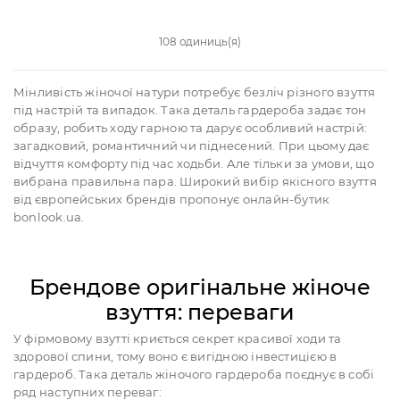
108 одиниць(я)
Мінливість жіночої натури потребує безліч різного взуття
під настрій та випадок. Така деталь гардероба задає тон
образу, робить ходу гарною та дарує особливий настрій:
загадковий, романтичний чи піднесений. При цьому дає
відчуття комфорту під час ходьби. Але тільки за умови, що
вибрана правильна пара. Широкий вибір якісного взуття
від європейських брендів пропонує онлайн-бутик
bonlook.ua.
Брендове оригінальне жіноче
взуття: переваги
У фірмовому взутті криється секрет красивої ходи та
здорової спини, тому воно є вигідною інвестицією в
гардероб. Така деталь жіночого гардероба поєднує в собі
ряд наступних переваг: