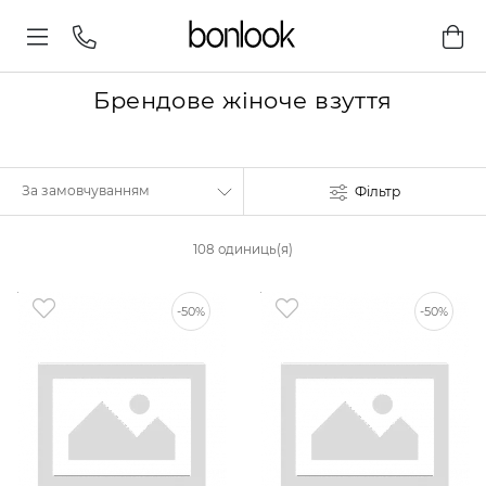
Брендове жіноче взуття
Фільтр
108 одиниць(я)
-50%
-50%