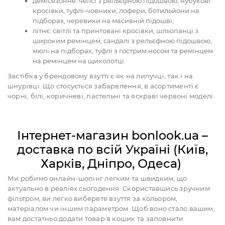
демісезонне: челсі з рельєфною підошвою, нубукові
кросівки, туфлі-човники, лофери, ботильйони на
підборах, черевики на масивній підошві;
літнє: світлі та принтовані кросівки, шльопанці з
широким ремінцем, сандалі з рельєфною підошвою,
мюлі на підборах, туфлі з гострим носом та ремінцем
на ремінцем на щиколотці.
Застібка у брендовому взутті є як на липучці, так і на
шнурівці. Що стосується забарвлення, в асортименті є
чорні, білі, коричневі, пастельні та яскраві червоні моделі.
Інтернет-магазин bonlook.ua –
доставка по всій Україні (Київ,
Харків, Дніпро, Одеса)
Ми робимо онлайн-шопінг легким та швидким, що
актуально в реаліях сьогодення. Скориставшись зручним
фільтром, ви легко виберете взуття за кольором,
матеріалом чи іншим параметром. Щоб воно стало вашим,
вам достатньо додати товар в кошик та заповнити