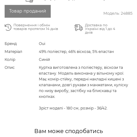
Товар проданий
Модель:
24885
Повернення і обмін
Доставка по
товарів протягом 14 днів
Україні від 1 до 4
днів
Бренд
Oui
Матеріал
49% поліестер, 46% віскоза, 5% еластан
Колір
Синій
Опис
Куртка виготовлена з поліестеру, віскози та
еластану. Модель виконана у вільному крої.
Має комір-стійку, передні накладні кишені з
клапанами, довгі рукави з манжетами, куліску
по низу виробу, застібку на блискавці та
кнопках.
Зріст моделі - 180 см, розмір - 36/42.
Вам може сподобатись