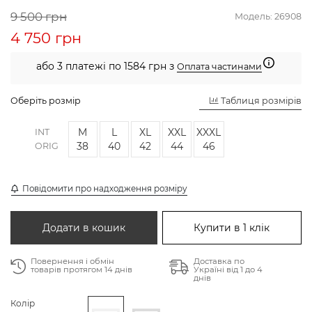
9 500 грн
Модель:
26908
4 750 грн
або 3 платежі по 1584 грн з
Оплата частинами
Оберіть розмір
Таблиця розмірів
M
L
XL
XXL
XXXL
INT
38
40
42
44
46
ORIG
Повідомити про надходження розміру
Додати в кошик
Купити в 1 клік
Повернення і обмін
Доставка по
товарів протягом 14 днів
Україні від 1 до 4
днів
Колір