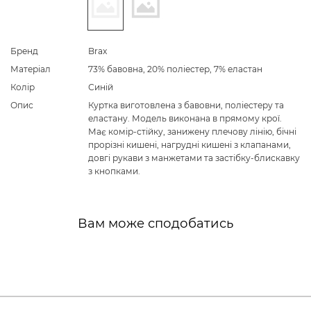
Бренд
Brax
Матеріал
73% бавовна, 20% поліестер, 7% еластан
Колір
Синій
Опис
Куртка виготовлена з бавовни, поліестеру та
еластану. Модель виконана в прямому крої.
Має комір-стійку, занижену плечову лінію, бічні
прорізні кишені, нагрудні кишені з клапанами,
довгі рукави з манжетами та застібку-блискавку
з кнопками.
Вам може сподобатись