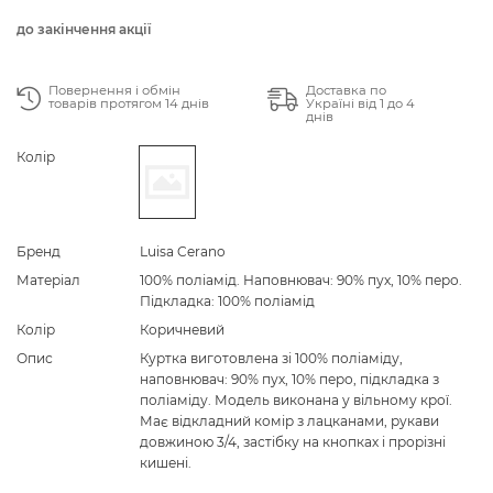
до закінчення акції
Повернення і обмін
Доставка по
товарів протягом 14 днів
Україні від 1 до 4
днів
Колір
Бренд
Luisa Cerano
Матеріал
100% поліамід. Наповнювач: 90% пух, 10% перо.
Підкладка: 100% поліамід
Колір
Коричневий
Опис
Куртка виготовлена зі 100% поліаміду,
наповнювач: 90% пух, 10% перо, підкладка з
поліаміду. Модель виконана у вільному крої.
Має відкладний комір з лацканами, рукави
довжиною 3/4, застібку на кнопках і прорізні
кишені.