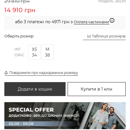
29 810 грн
Модель:
26539
14 910 грн
або 3 платежі по 4971 грн з
Оплата частинами
Оберіть розмір
Таблиця розмірів
XS
M
INT
34
38
ORIG
Повідомити про надходження розміру
Додати в кошик
Купити в 1 клік