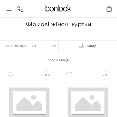
Фірмові жіночі куртки
Фільтр
72 одиниць(я)
-50%
-30%