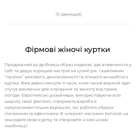
72 одиниць(я)
Фірмові жіночі куртки
Продуманий до дрібниць образ надихає, дає впевненість у
собі та дарує хороший настрій на цілий рік. І важливим
“пазлом” зимового, демісезонного та літнього ансамблю є
куртка. Вже давно минули ті часи, коли такий верхній одяг
слугує виключно для зігрівання та захисту від примх
погоди. Європейські дизайнери, використовуючи всю
широту своєї фантазії, створюють вироби в
найрізноманітніших варіаціях, які роблять образи
стильними та ефектними. В інтернет-магазині bonlook.ua
знаходьте свою куртку та створюйте з нею цікаві
комбінації.