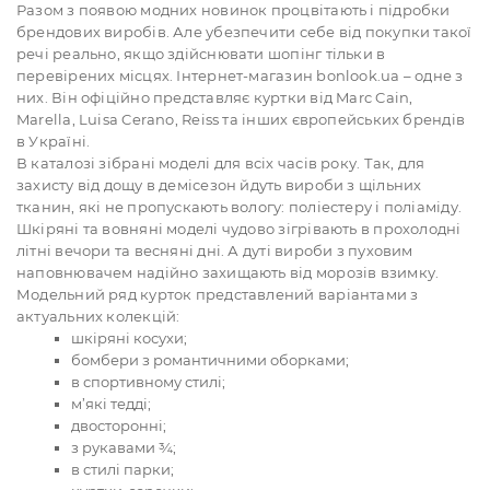
Разом з появою модних новинок процвітають і підробки
брендових виробів. Але убезпечити себе від покупки такої
речі реально, якщо здійснювати шопінг тільки в
перевірених місцях. Інтернет-магазин bonlook.ua – одне з
них. Він офіційно представляє куртки від Marc Cain,
Marella, Luisa Cerano, Reiss та інших європейських брендів
в Україні.
В каталозі зібрані моделі для всіх часів року. Так, для
захисту від дощу в демісезон йдуть вироби з щільних
тканин, які не пропускають вологу: поліестеру і поліаміду.
Шкіряні та вовняні моделі чудово зігрівають в прохолодні
літні вечори та весняні дні. А дуті вироби з пуховим
наповнювачем надійно захищають від морозів взимку.
Модельний ряд курток представлений варіантами з
актуальних колекцій:
шкіряні косухи;
бомбери з романтичними оборками;
в спортивному стилі;
м’які тедді;
двосторонні;
з рукавами ¾;
в стилі парки;