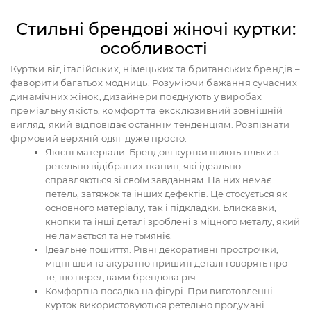
Стильні брендові жіночі куртки:
особливості
Куртки від італійських, німецьких та британських брендів –
фаворити багатьох модниць. Розуміючи бажання сучасних
динамічних жінок, дизайнери поєднують у виробах
преміальну якість, комфорт та ексклюзивний зовнішній
вигляд, який відповідає останнім тенденціям. Розпізнати
фірмовий верхній одяг дуже просто:
Якісні матеріали. Брендові куртки шиють тільки з
ретельно відібраних тканин, які ідеально
справляються зі своїм завданням. На них немає
петель, затяжок та інших дефектів. Це стосується як
основного матеріалу, так і підкладки. Блискавки,
кнопки та інші деталі зроблені з міцного металу, який
не ламається та не тьмяніє.
Ідеальне пошиття. Рівні декоративні прострочки,
міцні шви та акуратно пришиті деталі говорять про
те, що перед вами брендова річ.
Комфортна посадка на фігурі. При виготовленні
курток використовуються ретельно продумані