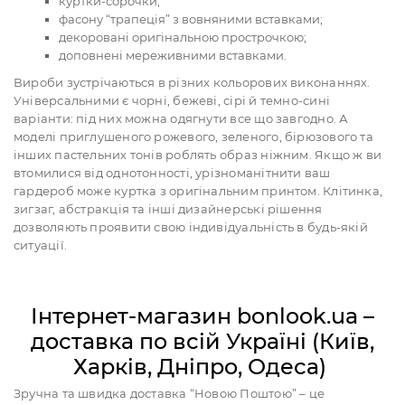
куртки-сорочки;
фасону “трапеція” з вовняними вставками;
декоровані оригінальною прострочкою;
доповнені мереживними вставками.
Вироби зустрічаються в різних кольорових виконаннях.
Універсальними є чорні, бежеві, сірі й темно-сині
варіанти: під них можна одягнути все що завгодно. А
моделі приглушеного рожевого, зеленого, бірюзового та
інших пастельних тонів роблять образ ніжним. Якщо ж ви
втомилися від однотонності, урізноманітнити ваш
гардероб може куртка з оригінальним принтом. Клітинка,
зигзаг, абстракція та інші дизайнерські рішення
дозволяють проявити свою індивідуальність в будь-якій
ситуації.
Інтернет-магазин bonlook.ua –
доставка по всій Україні (Київ,
Харків, Дніпро, Одеса)
Зручна та швидка доставка “Новою Поштою” – це