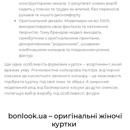
конструкторами лекала. У результаті кожен виріб
сидить у плечах та грудях як влитий, без перекосів
рукавів та іншого дискомфорту.
Оригінальний дизайн. Модельєри на всі 100%
використовують свою фантазію та натхнення
творчістю. Тому брендові моделі виходять
самобутніми з оригінальними принтами,
декоративними “родзинками”, цікавими
комбінаціями кольорів та поєднанням різних
фактур.
Ще одна особливість фірмових курток – асортимент, який
вражає уяву. Різноманітна кольорова палітра, від чорної
класики до кислотного зеленого кольору – це можливість
підібрати куртку під свій смак та образ. А широкий
модельний ряд, від байкерської косухи до дутої oversize,
полегшує вибір виробу під особливості фігури.
bonlook.ua – оригінальні жіночі
куртки