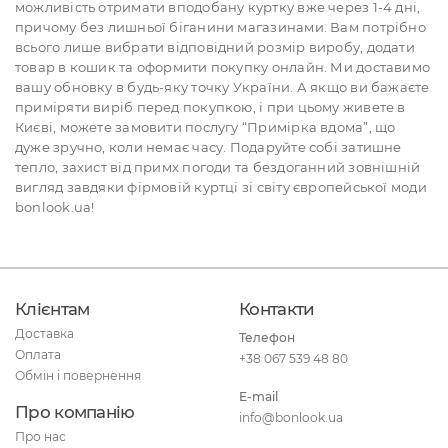
можливість отримати вподобану куртку вже через 1-4 дні,
причому без лишньої біганини магазинами. Вам потрібно
всього лише вибрати відповідний розмір виробу, додати
товар в кошик та оформити покупку онлайн. Ми доставимо
вашу обновку в будь-яку точку України. А якщо ви бажаєте
приміряти виріб перед покупкою, і при цьому живете в
Києві, можете замовити послугу “Примірка вдома”, що
дуже зручно, коли немає часу. Подаруйте собі затишне
тепло, захист від примх погоди та бездоганний зовнішній
вигляд завдяки фірмовій куртці зі світу європейської моди
bonlook.ua!
Клієнтам
Контакти
Доставка
Телефон
Оплата
+38 067 539 48 80
Обмін і повернення
E-mail
Про компанію
info@bonlook.ua
Про нас