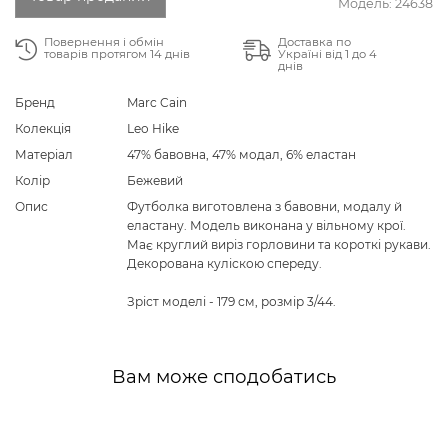
Модель:
24638
Повернення і обмін
Доставка по
товарів протягом 14 днів
Україні від 1 до 4
днів
Бренд
Marc Cain
Колекція
Leo Hike
Матеріал
47% бавовна, 47% модал, 6% еластан
Колір
Бежевий
Опис
Футболка виготовлена з бавовни, модалу й
еластану. Модель виконана у вільному крої.
Має круглий виріз горловини та короткі рукави.
Декорована куліскою спереду.
Зріст моделі - 179 см, розмір 3/44.
Вам може сподобатись