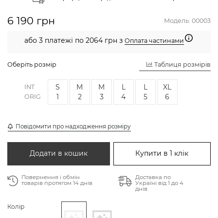
6 190 грн
Модель:
00003
або 3 платежі по 2064 грн з
Оплата частинами
Оберіть розмір
Таблиця розмірів
S
M
M
L
L
XL
INT
1
2
3
4
5
6
ORIG
Повідомити про надходження розміру
Додати в кошик
Купити в 1 клік
Повернення і обмін
Доставка по
товарів протягом 14 днів
Україні від 1 до 4
днів
Колір