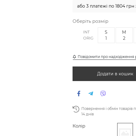
або 3 платежі по 1804 грн
Оберіть розмір
S
M
INT
1
2
ORIG
Повідомити про надходження 
Додати в кошик
Повернення і обмін товарів 
14 днів
Колір