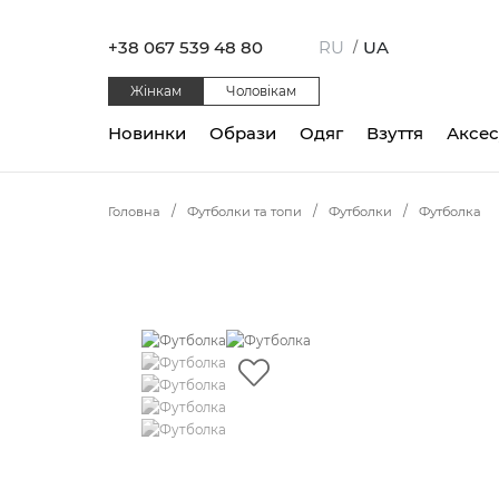
+38 067 539 48 80
RU
UA
/
Жінкам
Чоловікам
Новинки
Образи
Одяг
Взуття
Аксе
Головна
Футболки та топи
Футболки
Футболка