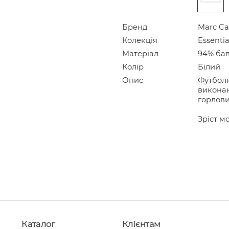
Бренд
Marc Ca
Колекція
Essentia
Матеріал
94% бав
Колір
Білий
Опис
Футболк
виконан
горлови
Зріст мо
Каталог
Клієнтам