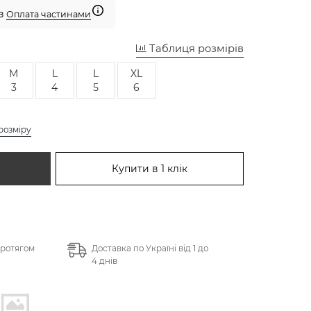
 з
Оплата частинами
Таблиця розмірів
M
L
L
XL
3
4
5
6
розміру
Купити в 1 клік
протягом
Доставка по Україні від 1 до
4 днів