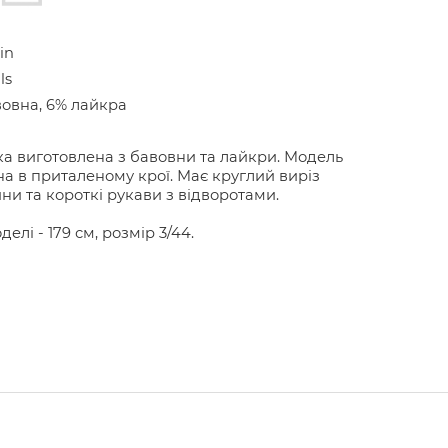
in
ls
овна, 6% лайкра
а виготовлена з бавовни та лайкри. Модель
а в приталеному крої. Має круглий виріз
ни та короткі рукави з відворотами.
делі - 179 см, розмір 3/44.