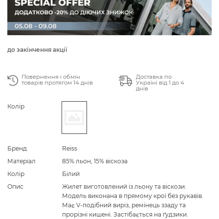
до закінчення акції
Повернення і обмін
Доставка по
товарів протягом 14 днів
Україні від 1 до 4
днів
Колір
Бренд
Reiss
Матеріал
85% льон, 15% віскоза
Колір
Білий
Опис
Жилет виготовлений із льону та віскози.
Модель виконана в прямому крої без рукавів.
Має V-подібний виріз, ремінець ззаду та
прорізні кишені. Застібається на ґудзики.