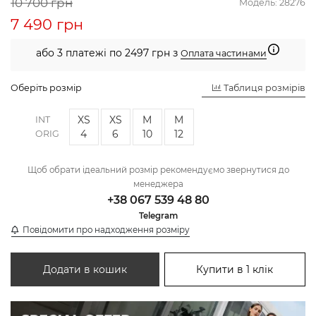
10 700 грн
Модель:
28276
7 490 грн
або 3 платежі по 2497 грн з
Оплата частинами
Оберіть розмір
Таблиця розмірів
XS
XS
M
M
INT
4
6
10
12
ORIG
Щоб обрати ідеальний розмір рекомендуємо звернутися до
менеджера
+38 067 539 48 80
Telegram
Повідомити про надходження розміру
Додати в кошик
Купити в 1 клік