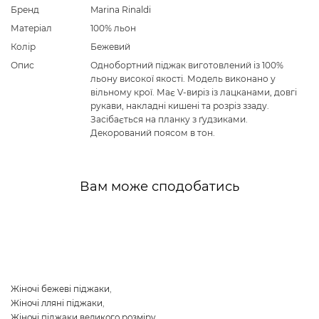
Бренд
Marina Rinaldi
Матеріал
100% льон
Колір
Бежевий
Опис
Однобортний піджак виготовлений із 100%
льону високої якості. Модель виконано у
вільному крої. Має V-виріз із лацканами, довгі
рукави, накладні кишені та розріз ззаду.
Засібається на планку з ґудзиками.
Декорований поясом в тон.
Вам може сподобатись
Жіночі бежеві піджаки
,
Жіночі лляні піджаки
,
Жіночі піджаки великого розміру
,