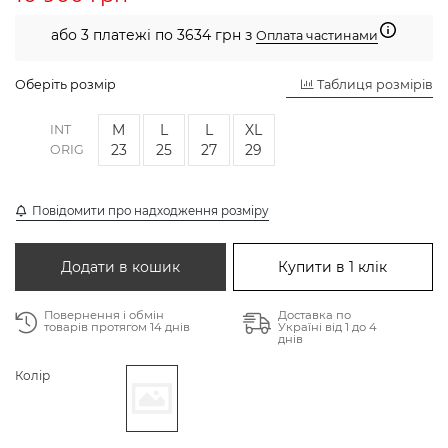
або 3 платежі по 3634 грн з
Оплата частинами
Оберіть розмір
Таблиця розмірів
M
L
L
XL
INT
23
25
27
29
ORIG
Повідомити про надходження розміру
Додати в кошик
Купити в 1 клік
Повернення і обмін
Доставка по
товарів протягом 14 днів
Україні від 1 до 4
днів
Колір