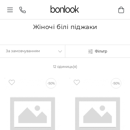
Жіночі білі піджаки
Фільтр
12 одиниць(я)
-50%
-50%