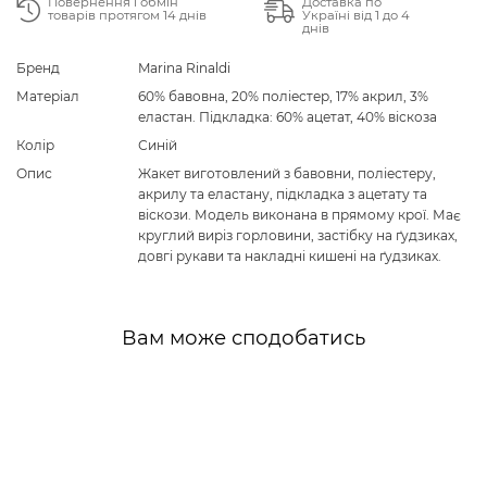
Повернення і обмін
Доставка по
товарів протягом 14 днів
Україні від 1 до 4
днів
Бренд
Marina Rinaldi
Матеріал
60% бавовна, 20% поліестер, 17% акрил, 3%
еластан. Підкладка: 60% ацетат, 40% віскоза
Колір
Синій
Опис
Жакет виготовлений з бавовни, поліестеру,
акрилу та еластану, підкладка з ацетату та
віскози. Модель виконана в прямому крої. Має
круглий виріз горловини, застібку на ґудзиках,
довгі рукави та накладні кишені на ґудзиках.
Вам може сподобатись