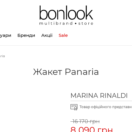
суари
Бренди
Акції
Sale
ria
Жакет Panaria
MARINA RINALDI
Товар офіційного представни
16 170 грн
8 090 грн