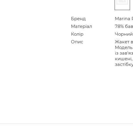
Бренд
Marina 
Матеріал
78% бав
Колір
Чорний
Опис
Жакет в
Модель 
із зав'
кишені,
застібк