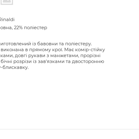
Rinaldi
овна, 22% поліестер
иготовлений із бавовни та поліестеру.
виконана в прямому крої. Має комір-стійку
язками, довгі рукави з манжетами, прорізні
 бічні розрізи із зав'язками та двосторонню
у-блискавку.