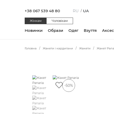
+38 067 539 48 80
RU
UA
/
Жінкам
Чоловікам
Новинки
Образи
Одяг
Взуття
Аксе
Головна
Жакети і кардигани
Жакети
Жакет Pana
-50%