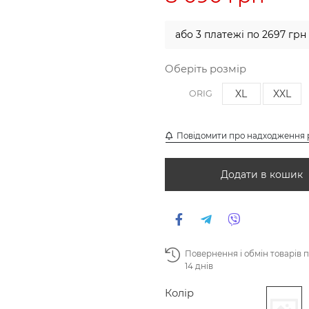
або 3 платежі по 2697 грн
Оберіть розмір
XL
XXL
ORIG
Повідомити про надходження 
Додати в кошик
Повернення і обмін товарів 
14 днів
Колір