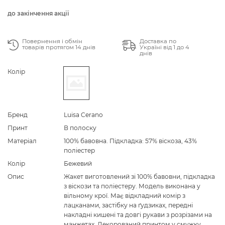
до закінчення акції
Повернення і обмін
Доставка по
товарів протягом 14 днів
Україні від 1 до 4
днів
Колір
Бренд
Luisa Cerano
Принт
В полоску
Матеріал
100% бавовна. Підкладка: 57% віскоза, 43%
поліестер
Колір
Бежевий
Опис
Жакет виготовлений зі 100% бавовни, підкладка
з віскози та поліестеру. Модель виконана у
вільному крої. Має відкладний комір з
лацканами, застібку на ґудзиках, передні
накладні кишені та довгі рукави з розрізами на
манжетах. Декорований принтом у смужку.