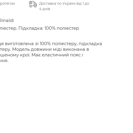
протягом
Доставка по Україні від 1 до
4 днів
Rinaldi
ліестер. Підкладка: 100% поліестер
я виготовлена зі 100% поліестеру, підкладка
стеру. Модель довжини міді виконана в
шеному крої. Має еластичний пояс і
ння.