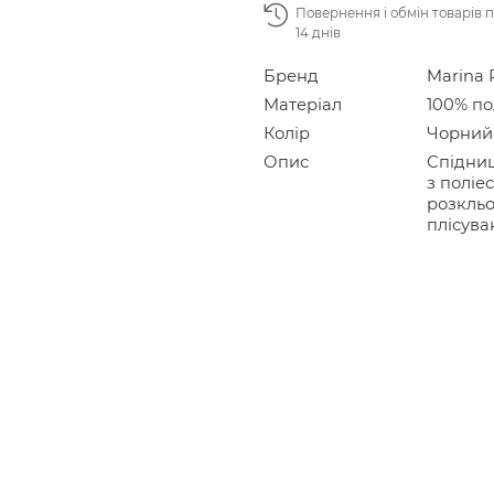
Повернення і обмін товарів 
14 днів
Бренд
Marina 
Матеріал
100% по
Колір
Чорний
Опис
Спідниц
з поліе
розкльо
плісува