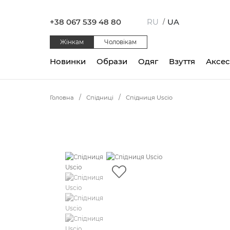
+38 067 539 48 80
RU
UA
/
Жінкам
Чоловікам
Новинки
Образи
Одяг
Взуття
Аксе
Головна
Спідниці
Спідниця Uscio