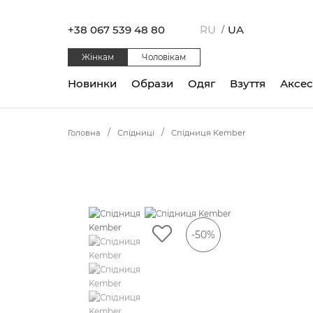
+38 067 539 48 80
RU
UA
/
Жінкам
Чоловікам
Новинки
Образи
Одяг
Взуття
Аксе
Головна
Спідниці
Спідниця Kember
-50%