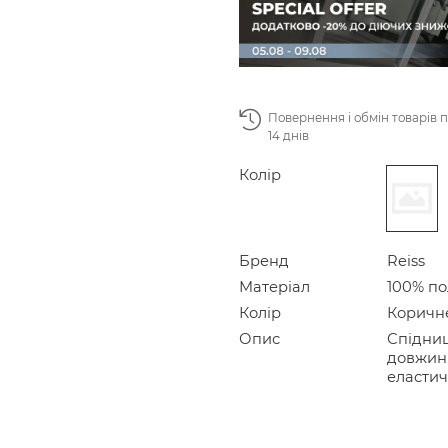
Повернення і обмін товарів 
14 днів
Колір
Бренд
Reiss
Матеріал
100% по
Колір
Коричн
Опис
Спідниц
довжини
еластич