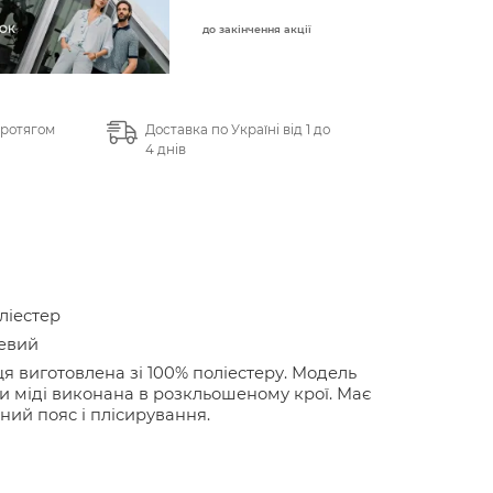
до закінчення акції
протягом
Доставка по Україні від 1 до
4 днів
ліестер
евий
я виготовлена зі 100% поліестеру. Модель
 міді виконана в розкльошеному крої. Має
ний пояс і плісирування.