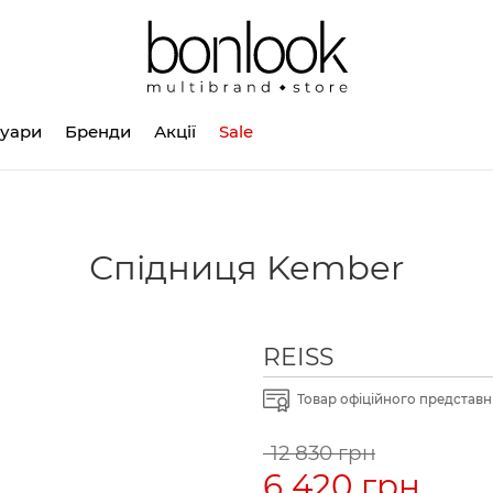
суари
Бренди
Акції
Sale
Спідниця Kember
REISS
Товар офіційного представни
12 830 грн
6 420 грн