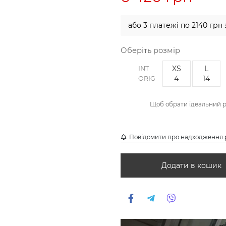
або 3 платежі по 2140 грн
Оберіть розмір
XS
L
INT
4
14
ORIG
Щоб обрати ідеальний 
Повідомити про надходження 
Додати в кошик