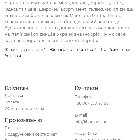
Україні, включаючи такі міста, як Київ, Харків, Дніпро,
Одеса та Львів. Широкий асортимент італійських спідниць
від відомих брендів, таких як Marella та Marina Rinaldi,
дозволить кожній жінці знайти ідеальний варіант для
будь-якої події. Згідно з даними за 2023-2024 роки, попит
на італійські спідниці в Україні значно зріс, і жінки все
частіше обирають якісні та стильні вироби.
Жіноче взуття з Італії
Жіночі босоніжки з Італії
Італійські жіночі
ботинки
Клієнтам
Контакти
Доставка
Телефон
Оплата
+38 067 539 48 80
Обмін і повернення
E-mail
Про компанію
info@bonlook.ua
Про нас
Час роботи
Подарунковий сертифікат