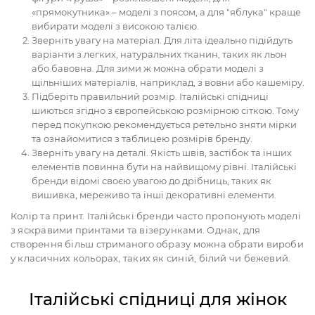
«прямокутника» – моделі з поясом, а для "яблука" краще
вибирати моделі з високою талією.
Зверніть увагу на матеріал. Для літа ідеально підійдуть
варіанти з легких, натуральних тканин, таких як льон
або бавовна. Для зими ж можна обрати моделі з
щільніших матеріалів, наприклад, з вовни або кашеміру.
Підберіть правильний розмір. Італійські спідниці
шиються згідно з європейською розмірною сіткою. Тому
перед покупкою рекомендується ретельно зняти мірки
та ознайомитися з таблицею розмірів бренду.
Зверніть увагу на деталі. Якість швів, застібок та інших
елементів повинна бути на найвищому рівні. Італійські
бренди відомі своєю увагою до дрібниць, таких як
вишивка, мереживо та інші декоративні елементи.
Колір та принт. Італійські бренди часто пропонують моделі
з яскравими принтами та візерунками. Однак, для
створення більш стриманого образу можна обрати вироби
у класичних кольорах, таких як синій, білий чи бежевий.
Італійські спідниці для жінок