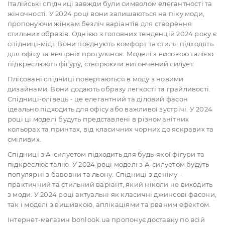
Італійські спідниці завжди були символом елегантності та
жіночності. У 2024 році вони залишаються на піку моди,
пропонуючи жінкам безліч варіантів для створення
стильних образів. Однією з головних тенденцій 2024 року є
спідниці-міді. Вони поєднують комфорт та стиль, підходять
для офісу та вечірніх прогулянок. Моделі з високою талією
підкреслюють фігуру, створюючи витончений силует.
Плісовані спідниці повертаються в моду з новими
дизайнами. Вони додають образу легкості та грайливості.
Спідниці-олівець - це елегантний та діловий фасон
ідеально підходить для офісу або важливої зустрічі. У 2024
році ці моделі будуть представлені в різноманітних
кольорах та принтах, від класичних чорних до яскравих та
сміливих.
Спідниці з А-силуетом підходить для будь-якої фігури та
підкреслює талію. У 2024 році моделі з А-силуетом будуть
популярні з бавовни та льону. Спідниці з деніму -
практичний та стильний варіант, який ніколи не виходить
з моди. У 2024 році актуальні як класичні джинсові фасони,
так і моделі з вишивкою, аплікаціями та рваним ефектом.
Інтернет-магазин bonlook.ua пропонує доставку по всій