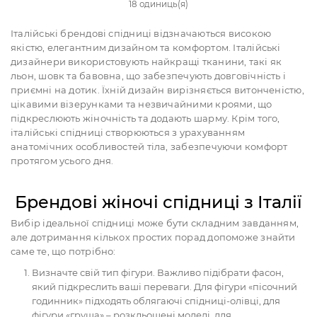
18 одиниць(я)
Італійські брендові спідниці відзначаються високою
якістю, елегантним дизайном та комфортом. Італійські
дизайнери використовують найкращі тканини, такі як
льон, шовк та бавовна, що забезпечують довговічність і
приємні на дотик. Їхній дизайн вирізняється витонченістю,
цікавими візерунками та незвичайними кроями, що
підкреслюють жіночність та додають шарму. Крім того,
італійські спідниці створюються з урахуванням
анатомічних особливостей тіла, забезпечуючи комфорт
протягом усього дня.
Брендові жіночі спідниці з Італії
Вибір ідеальної спідниці може бути складним завданням,
але дотримання кількох простих порад допоможе знайти
саме те, що потрібно:
Визначте свій тип фігури. Важливо підібрати фасон,
який підкреслить ваші переваги. Для фігури «пісочний
годинник» підходять облягаючі спідниці-олівці, для
фігури «груша» – розкльошені моделі, для