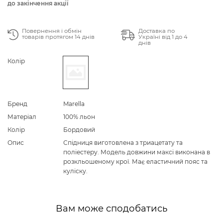
до закінчення акції
Повернення і обмін
Доставка по
товарів протягом 14 днів
Україні від 1 до 4
днів
Колір
Бренд
Marella
Матеріал
100% льон
Колір
Бордовий
Опис
Спідниця виготовлена з триацетату та
поліестеру. Модель довжини максі виконана в
розкльошеному крої. Має еластичний пояс та
куліску.
Вам може сподобатись