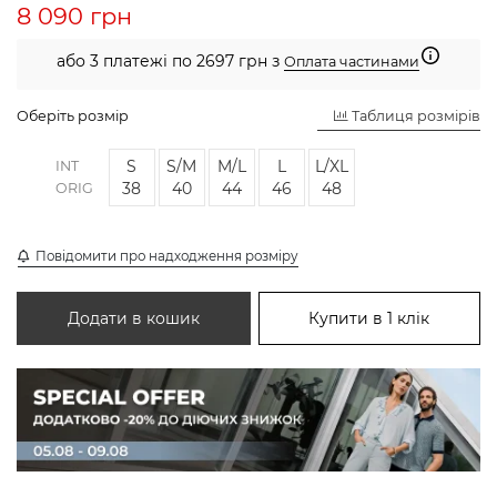
8 090 грн
або 3 платежі по 2697 грн з
Оплата частинами
Оберіть розмір
Таблиця розмірів
S
S/M
M/L
L
L/XL
INT
38
40
44
46
48
ORIG
Повідомити про надходження розміру
Додати в кошик
Купити в 1 клік