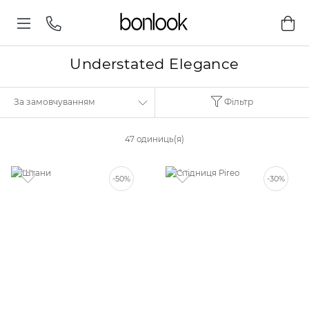
Understated Elegance
Фільтр
47 одиниць(я)
-50%
-30%