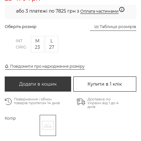
або 3 платежі по 7825 грн з
Оплата частинами
Оберіть розмір
Таблиця розмірів
M
L
INT
23
27
ORIG
Повідомити про надходження розміру
Додати в кошик
Купити в 1 клік
Повернення і обмін
Доставка по
товарів протягом 14 днів
Україні від 1 до 4
днів
Колір