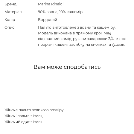
Бренд
Marina Rinaldi
Матеріал
90% вовна, 10% кашемір
Колір
Бордовий
Опис
Пальто виготовлене з вовни та кашеміру.
Модель виконана в прямому крої. Має
відкладний комір, рукави завдовжки 3/4, місткі
прорізні кишені, застібку на кнопках та ґудзик.
Вам може сподобатись
Жіноче пальто великого розміру
,
Жіночі пальта з Італії
,
Жіночий одяг з Італії