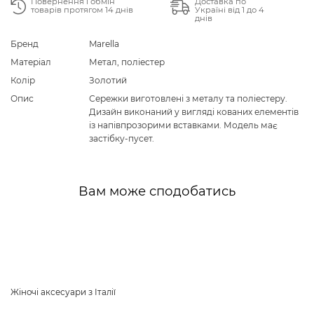
Повернення і обмін
Доставка по
товарів протягом 14 днів
Україні від 1 до 4
днів
Бренд
Marella
Матеріал
Метал, поліестер
Колір
Золотий
Опис
Сережки виготовлені з металу та поліестеру.
Дизайн виконаний у вигляді кованих елементів
із напівпрозорими вставками. Модель має
застібку-пусет.
Вам може сподобатись
Жіночі аксесуари з Італії