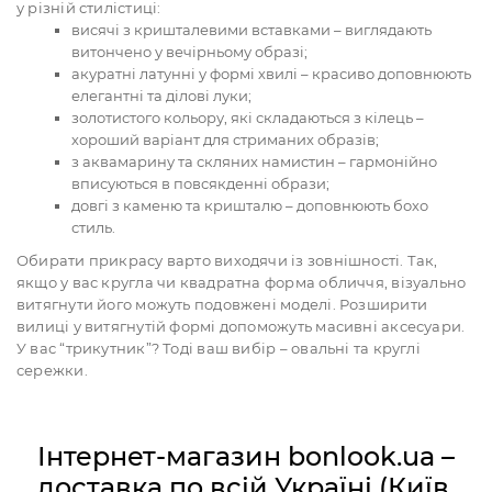
у різній стилістиці:
висячі з кришталевими вставками – виглядають
витончено у вечірньому образі;
акуратні латунні у формі хвилі – красиво доповнюють
елегантні та ділові луки;
золотистого кольору, які складаються з кілець –
хороший варіант для стриманих образів;
з аквамарину та скляних намистин – гармонійно
вписуються в повсякденні образи;
довгі з каменю та кришталю – доповнюють бохо
стиль.
Обирати прикрасу варто виходячи із зовнішності. Так,
якщо у вас кругла чи квадратна форма обличчя, візуально
витягнути його можуть подовжені моделі. Розширити
вилиці у витягнутій формі допоможуть масивні аксесуари.
У вас “трикутник”? Тоді ваш вибір – овальні та круглі
сережки.
Інтернет-магазин bonlook.ua –
доставка по всій Україні (Київ,