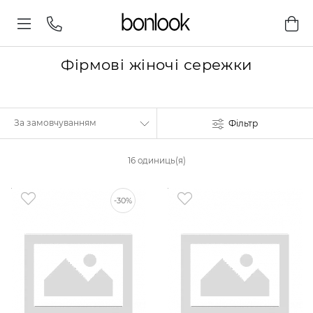
Фірмові жіночі сережки
Фільтр
16 одиниць(я)
-30%