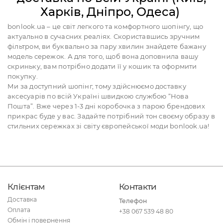
Харків, Дніпро, Одеса)
bonlook.ua – це світ легкого та комфортного шопінгу, що
актуально в сучасних реаліях. Скориставшись зручним
фільтром, ви буквально за пару хвилин знайдете бажану
модель сережок. А для того, щоб вона доповнила вашу
скриньку, вам потрібно додати її у кошик та оформити
покупку.
Ми за доступний шопінг, тому здійснюємо доставку
аксесуарів по всій Україні швидкою службою “Нова
Пошта”. Вже через 1-3 дні коробочка з парою брендових
прикрас буде у вас. Задайте потрібний тон своєму образу в
стильних сережках зі світу європейської моди bonlook.ua!
Клієнтам
Контакти
Доставка
Телефон
Оплата
+38 067 539 48 80
Обмін і повернення