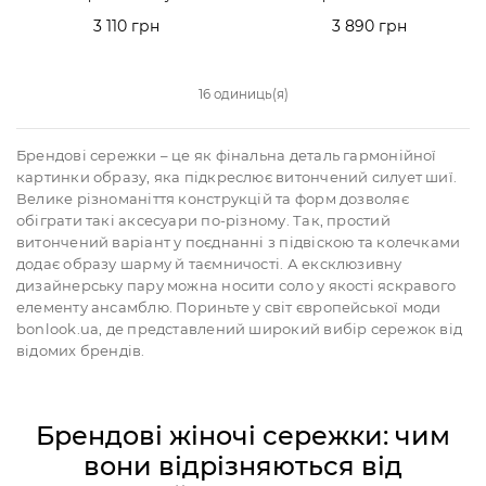
3 110 грн
3 890 грн
16 одиниць(я)
Брендові сережки – це як фінальна деталь гармонійної
картинки образу, яка підкреслює витончений силует шиї.
Велике різноманіття конструкцій та форм дозволяє
обіграти такі аксесуари по-різному. Так, простий
витончений варіант у поєднанні з підвіскою та колечками
додає образу шарму й таємничості. А ексклюзивну
дизайнерську пару можна носити соло у якості яскравого
елементу ансамблю. Пориньте у світ європейської моди
bonlook.ua, де представлений широкий вибір сережок від
відомих брендів.
Брендові жіночі сережки: чим
вони відрізняються від