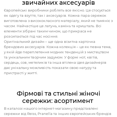
звичайних аксесуарів
Європейські виробники роблять все якісно. Це стосується
як одягу та взуття, так і аксесуарів. Кожна пара сережок
виготовлена з висококласного матеріалу, який не тьмяніє з
часом. Найчастіше це латунь, камінь та кришталь. Всі
елементи зібрані таким чином, що прикраса не
розсипається під час носіння.
Оригінальний дизайн – ще одна візитна карточка
брендових аксесуарів. Кожна колекція – це як певна тема,
у якій йде переплетення модних тенденцій з мистецтвом
та унікальним творчим задумом. У формі нот, квітів,
сердець, сов, метеликів та інша втілена ідея дизайнерів
дає унікальну можливість показати свою натуру та
пристрасті у житті.
Фірмові та стильні жіночі
сережки: асортимент
В каталозі нашого інтернет-магазину представлені
сережки від Reiss, Pranella та інших європейських брендів