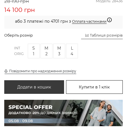
28 190 грн
Модель:
28436
14 100 грн
або 3 платежі по 4701 грн з
Оплата частинами
Оберіть розмір
Таблиця розмірів
S
M
M
L
INT
1
2
3
4
ORIG
Повідомити про надходження розміру
Додати в кошик
Купити в 1 клік