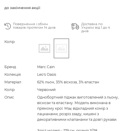
до закінчення акції
Повернення і обмін
Доставка по
товарів протягом 14 днів
Україні від 1 до 4
днів
Колір
Бренд
Marc Cain
Колекція
Leo's Oasis
Матеріал
62% льон, 35% віскоза, 3% еластан
Колір
Червоний
Опис
Однобортний піджак виготовлений з льону,
віскози та еластану. Модель виконана в
прямому крої. Має відкладний комір з
лацканами, розріз ззаду, кишені з
декоративними клапанами та довгі рукави.
Зріст моделі - 179 см, розмір 3/38.