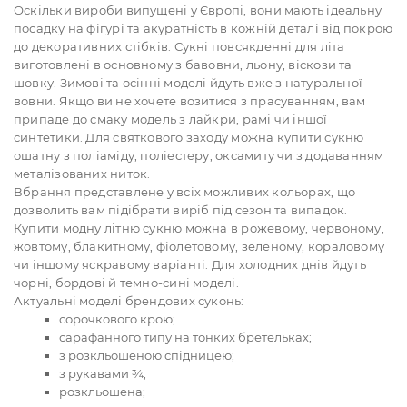
Оскільки вироби випущені у Європі, вони мають ідеальну
посадку на фігурі та акуратність в кожній деталі від покрою
до декоративних стібків. Сукні повсякденні для літа
виготовлені в основному з бавовни, льону, віскози та
шовку. Зимові та осінні моделі йдуть вже з натуральної
вовни. Якщо ви не хочете возитися з прасуванням, вам
припаде до смаку модель з лайкри, рамі чи іншої
синтетики. Для святкового заходу можна купити сукню
ошатну з поліаміду, поліестеру, оксамиту чи з додаванням
металізованих ниток.
Вбрання представлене у всіх можливих кольорах, що
дозволить вам підібрати виріб під сезон та випадок.
Купити модну літню сукню можна в рожевому, червоному,
жовтому, блакитному, фіолетовому, зеленому, кораловому
чи іншому яскравому варіанті. Для холодних днів йдуть
чорні, бордові й темно-сині моделі.
Актуальні моделі брендових суконь:
сорочкового крою;
сарафанного типу на тонких бретельках;
з розкльошеною спідницею;
з рукавами ¾;
розкльошена;