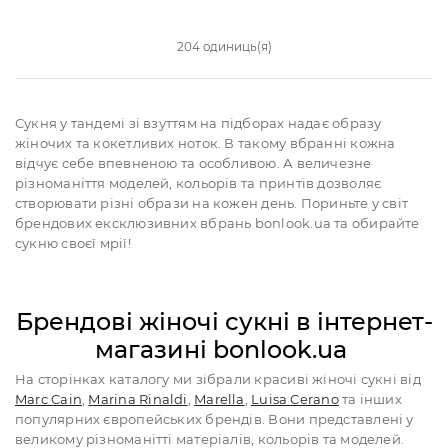
204 одиниць(я)
Сукня у тандемі зі взуттям на підборах надає образу
жіночих та кокетливих ноток. В такому вбранні кожна
відчує себе впевненою та особливою. А величезне
різноманіття моделей, кольорів та принтів дозволяє
створювати різні образи на кожен день. Пориньте у світ
брендових ексклюзивних вбрань bonlook.ua та обирайте
сукню своєї мрії!
Брендові жіночі сукні в інтернет-
магазині bonlook.ua
На сторінках каталогу ми зібрали красиві жіночі сукні від
Marc Cain
,
Marina Rinaldi
,
Marella
,
Luisa Cerano
та інших
популярних європейських брендів. Вони представлені у
великому різноманітті матеріалів, кольорів та моделей.