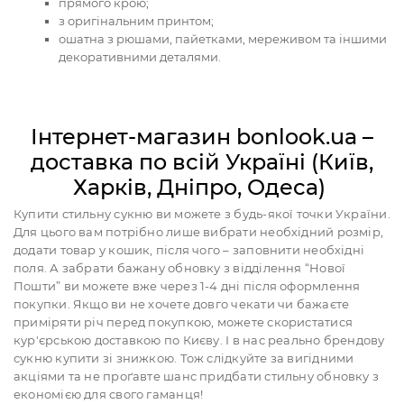
прямого крою;
з оригінальним принтом;
ошатна з рюшами, пайетками, мереживом та іншими
декоративними деталями.
Інтернет-магазин bonlook.ua –
доставка по всій Україні (Київ,
Харків, Дніпро, Одеса)
Купити стильну сукню ви можете з будь-якої точки України.
Для цього вам потрібно лише вибрати необхідний розмір,
додати товар у кошик, після чого – заповнити необхідні
поля. А забрати бажану обновку з відділення “Нової
Пошти” ви можете вже через 1-4 дні після оформлення
покупки. Якщо ви не хочете довго чекати чи бажаєте
приміряти річ перед покупкою, можете скористатися
кур'єрською доставкою по Києву. І в нас реально брендову
сукню купити зі знижкою. Тож слідкуйте за вигідними
акціями та не проґавте шанс придбати стильну обновку з
економією для свого гаманця!