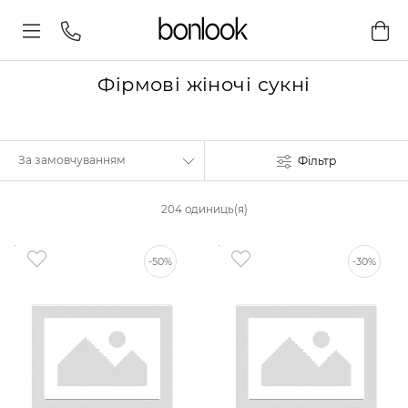
Фірмові жіночі сукні
Фільтр
204 одиниць(я)
-50%
-30%