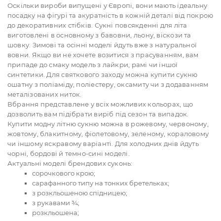
Оскільки вироби випущені у Європі, вони мають ідеальну
посадку на фігурі та акуратність в кожній деталі від покрою
до декоративних стібків. Сукні повсякденні для літа
виготовлені в основному з бавовни, льону, віскози та
шовку. Зимові та осінні моделі йдуть вже з натуральної
вовни. Якщо ви не хочете возитися з прасуванням, вам
припаде до смаку модель з лайкри, рамі чи іншої
синтетики. Для святкового заходу можна купити сукню
ошатну з поліаміду, поліестеру, оксамиту чи з додаванням
металізованих ниток.
Вбрання представлене у всіх можливих кольорах, що
дозволить вам підібрати виріб під сезон та випадок.
Купити модну літню сукню можна в рожевому, червоному,
жовтому, блакитному, фіолетовому, зеленому, кораловому
чи іншому яскравому варіанті. Для холодних днів йдуть
чорні, бордові й темно-сині моделі.
Актуальні моделі брендових суконь:
сорочкового крою;
сарафанного типу на тонких бретельках;
з розкльошеною спідницею;
з рукавами ¾;
розкльошена;