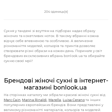
204 одиниць(я)
Сукня у тандемі зі взуттям на підборах надає образу
жіночих та кокетливих ноток. В такому вбранні кожна
відчує себе впевненою та особливою. А величезне
різноманіття моделей, кольорів та принтів дозволяє
створювати різні образи на кожен день. Пориньте у світ
брендових ексклюзивних вбрань bonlook.ua та обирайте
сукню своєї мрії!
Брендові жіночі сукні в інтернет-
магазині bonlook.ua
На сторінках каталогу ми зібрали красиві жіночі сукні від
Marc Cain
,
Marina Rinaldi
,
Marella
,
Luisa Cerano
та інших
популярних європейських брендів. Вони представлені у
великому різноманітті матеріалів, кольорів та моделей.