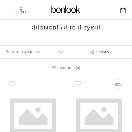
Фірмові жіночі сукні
Фільтр
204 одиниць(я)
-50%