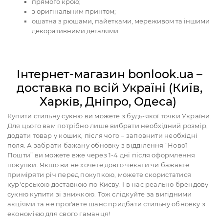
прямого крою;
з оригінальним принтом;
ошатна з рюшами, пайетками, мереживом та іншими
декоративними деталями.
Інтернет-магазин bonlook.ua –
доставка по всій Україні (Київ,
Харків, Дніпро, Одеса)
Купити стильну сукню ви можете з будь-якої точки України.
Для цього вам потрібно лише вибрати необхідний розмір,
додати товар у кошик, після чого – заповнити необхідні
поля. А забрати бажану обновку з відділення “Нової
Пошти” ви можете вже через 1-4 дні після оформлення
покупки. Якщо ви не хочете довго чекати чи бажаєте
приміряти річ перед покупкою, можете скористатися
кур'єрською доставкою по Києву. І в нас реально брендову
сукню купити зі знижкою. Тож слідкуйте за вигідними
акціями та не проґавте шанс придбати стильну обновку з
економією для свого гаманця!